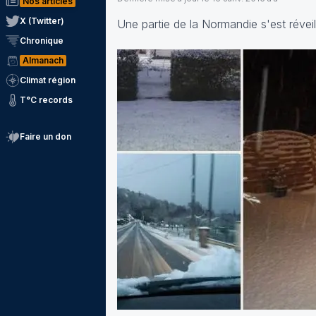
Nos articles
X (Twitter)
Une partie de la Normandie s'est réveil
Chronique
Almanach
Climat région
T°C records
Faire un don