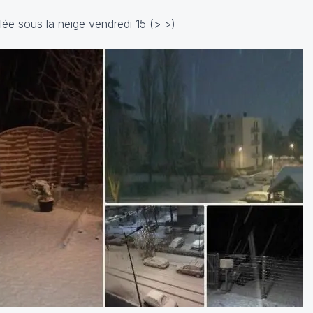
lée sous la neige vendredi 15 (
>
>
)