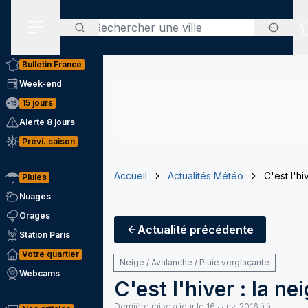
Rechercher
Menu secondaire
Bulletin France
Week-end
15 jours
Alerte 8 jours
Prévi. saison
Accueil
Actualités Météo
C'est l'h
Pluies
Nuages
Orages
Actualité
précédente
Station Paris
Votre quartier
Neige / Avalanche / Pluie verglaçante
Webcams
C'est l'hiver : la n
Dernière mise à jour le
16 Janv. 2016 à à