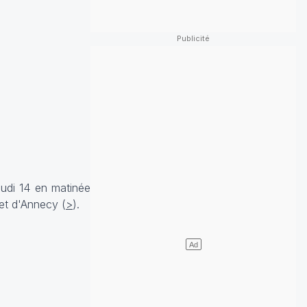
eudi 14 en matinée
et d'Annecy (
>
).