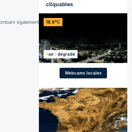
cliquables
e tombant également
18.6°C
air : dégradé
Webcams locales