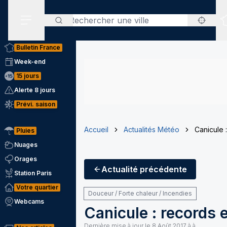
Rechercher
Menu secondaire
Bulletin France
Week-end
15 jours
Alerte 8 jours
Prévi. saison
Accueil
Actualités Météo
Canicule 
Pluies
Nuages
Orages
Actualité
précédente
Station Paris
Votre quartier
Douceur / Forte chaleur / Incendies
Webcams
Canicule : records 
Dernière mise à jour le
8 Août 2017 à à