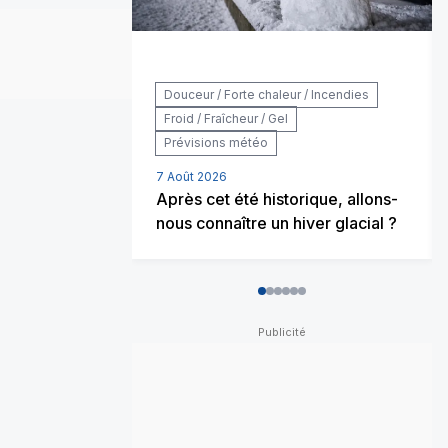
Douceur / Forte chaleur / Incendies
Froid / Fraîcheur / Gel
Prévisions météo
7 Août 2026
Après cet été historique, allons-
nous connaître un hiver glacial ?
0
1
2
3
4
5