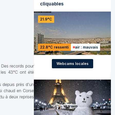
cliquables
21.9°C
22.8°C ressenti
air : mauvais
Webcams locales
. Des records pour
t les 43°C ont été
s depuis près d'un
ssi chaud en Corse
tu à deux reprises