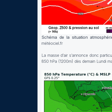
Schéma de la situation atmosphéri
météociel.fr
La masse d’air s’annonce donc particu
850 hPa (1200m) dès demain Lundi mai