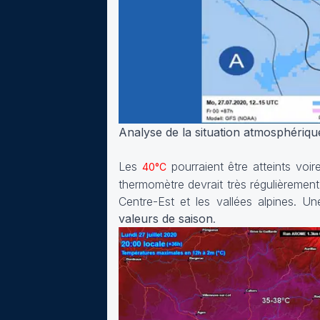
Analyse de la situation atmosphérique
Les
pourraient être atteints voi
40°C
thermomètre devrait très régulièrement
Centre-Est et les vallées alpines. U
valeurs de saison
.