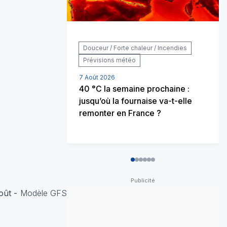
Douceur / Forte chaleur / Incendies
Prévisions météo
7 Août 2026
40 °C la semaine prochaine :
jusqu’où la fournaise va-t-elle
remonter en France ?
0
1
2
3
4
5
oût -
Modèle GFS