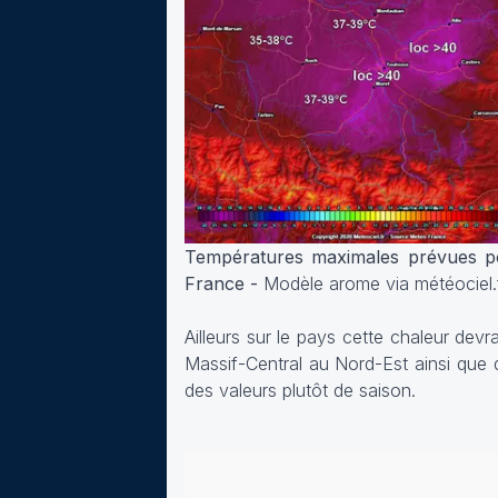
Températures maximales prévues pou
France -
Modèle arome via météociel.
Ailleurs sur le pays cette chaleur de
Massif-Central au Nord-Est ainsi que 
des valeurs plutôt de saison.