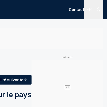
FR
Contact
Menu
Menu des
lité
suivante
r le pays