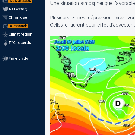
Nos articles
Une situation atmosphérique favorabl
X (Twitter)
Plusieurs zones dépressionnaires vont
Chronique
Celles-ci auront pour effet d’advecter 
Almanach
Climat région
T°C records
Faire un don