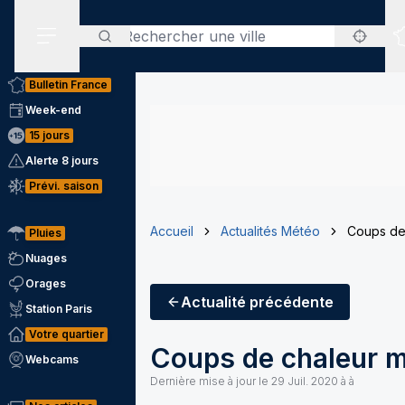
Rechercher
Menu secondaire
Bulletin France
Week-end
15 jours
Alerte 8 jours
Prévi. saison
Accueil
Actualités Météo
Coups de 
Pluies
Nuages
Orages
Actualité
précédente
Station Paris
Votre quartier
Coups de chaleur m
Webcams
Dernière mise à jour le
29 Juil. 2020 à à