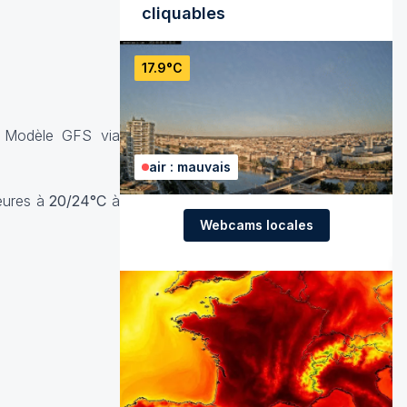
cliquables
17.9°C
-
Modèle GFS via
air : mauvais
ieures à
20/24°C
à
Webcams locales