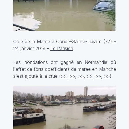
Crue de la Marne à Condé-Sainte-Libiaire (77) -
24 janvier 2018 -
Le Parisien
Les inondations ont gagné en Normandie où
l'effet de forts coefficients de marée en Manche
s'est ajouté à la crue (
>>
,
>>
,
>>
,
>>
,
>>
,
>>
).