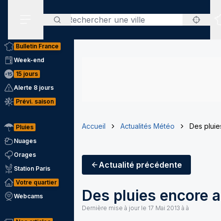
Rechercher
Menu secondaire
Bulletin France
Week-end
15 jours
Alerte 8 jours
Prévi. saison
Accueil
Actualités Météo
Des pluie
Pluies
Nuages
Orages
Actualité
précédente
Station Paris
Votre quartier
Des pluies encore 
Webcams
Dernière mise à jour le
17 Mai 2013 à à