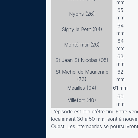
mm
65
Nyons (26)
mm
64
Signy le Petit (84)
mm
64
Montélimar (26)
mm
63
St Jean St Nicolas (05)
mm
St Michel de Maurienne
62
(73)
mm
Méailles (04)
61 mm
60
Villefort (48)
mm
L'épisode est loin d'être fini. Entre 
localement 30 à 50 mm, sont à nouveau 
Ouest. Les intempéries se poursuivron