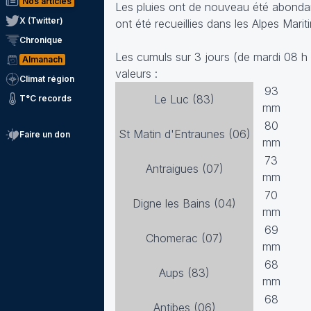
Nos articles
Les pluies ont de nouveau été abonda
X (Twitter)
ont été recueillies dans les Alpes Mar
Chronique
Les cumuls sur 3 jours (de mardi 08 
Almanach
valeurs :
Climat région
93
Le Luc (83)
T°C records
mm
80
St Matin d'Entraunes (06)
Faire un don
mm
73
Antraigues (07)
mm
70
Digne les Bains (04)
mm
69
Chomerac (07)
mm
68
Aups (83)
mm
68
Antibes (06)