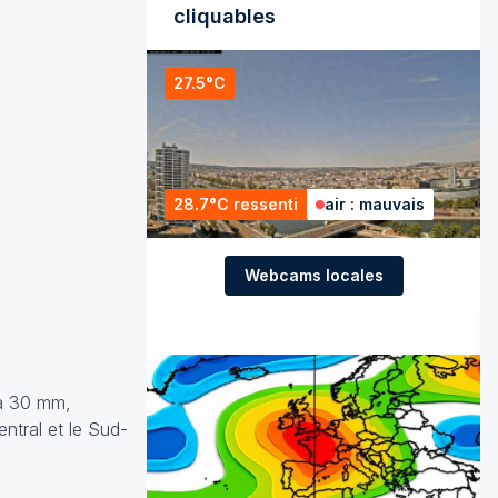
cliquables
27.5°C
28.7°C ressenti
air : mauvais
Webcams locales
 à 30 mm,
ntral et le Sud-