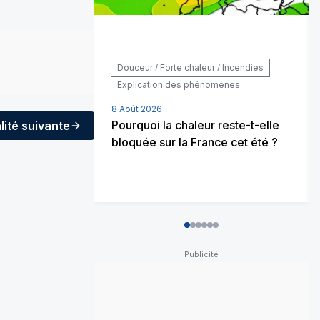
Douceur / Forte chaleur / Incendies
Explication des phénomènes
8 Août 2026
Pourquoi la chaleur reste-t-elle
lité
suivante
bloquée sur la France cet été ?
0
1
2
3
4
5