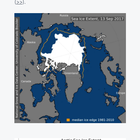
(
>>
).