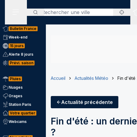
Rechercher
Menu secondaire
Bulletin France
Week-end
15 jours
Alerte 8 jours
Prévi. saison
Accueil
Actualités Météo
Fin d'été
Pluies
Nuages
Orages
Actualité
précédente
Station Paris
Votre quartier
Fin d'été : un dern
Webcams
?