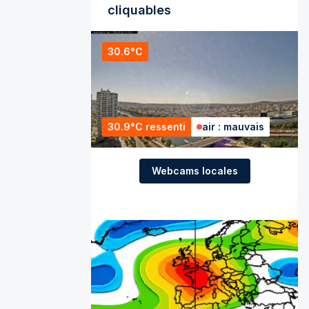
cliquables
30.6°C
30.9°C ressenti
air : mauvais
Webcams locales