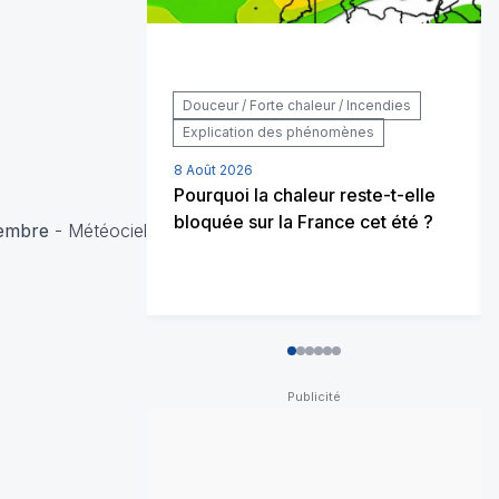
Douceur / Forte chaleur / Incendies
Explication des phénomènes
8 Août 2026
Pourquoi la chaleur reste-t-elle
bloquée sur la France cet été ?
tembre
- Météociel
0
1
2
3
4
5