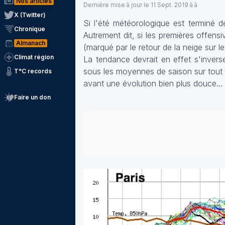
Nos articles
Dernière mise à jour le
11 Sept. 2019 à à
X (Twitter)
Si l'été météorologique est terminé d
Chronique
Autrement dit, si les premières offen
Almanach
(marqué par le retour de la neige sur l
Climat région
La tendance devrait en effet s'inver
sous les moyennes de saison sur tout le
T°C records
avant une évolution bien plus douce...
Faire un don