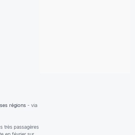
uses régions
- via
les très passagères
e en février sur