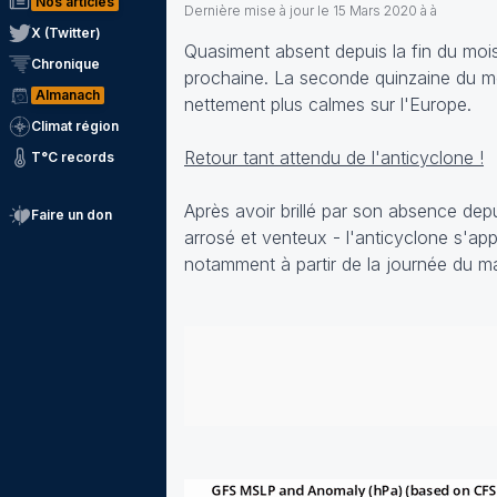
Nos articles
Dernière mise à jour le
15 Mars 2020 à à
X (Twitter)
Quasiment absent depuis la fin du mois
Chronique
prochaine. La seconde quinzaine du m
Almanach
nettement plus calmes sur l'Europe.
Climat région
Retour tant attendu de l'anticyclone !
T°C records
Après avoir brillé par son absence dep
Faire un don
arrosé et venteux - l'anticyclone s'appr
notamment à partir de la journée du ma