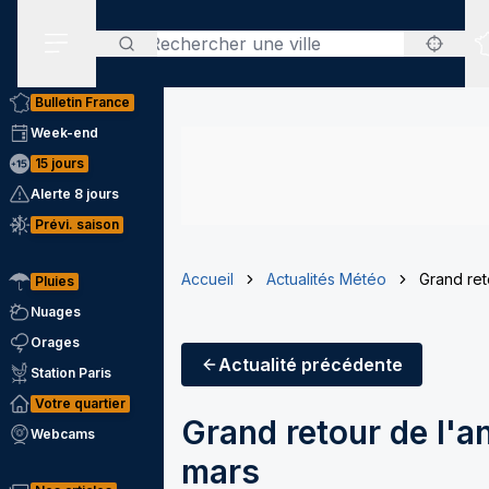
Rechercher
Menu secondaire
Bulletin France
Week-end
15 jours
Alerte 8 jours
Prévi. saison
Accueil
Actualités Météo
Grand ret
Pluies
Nuages
Orages
Actualité
précédente
Station Paris
Votre quartier
Grand retour de l'a
Webcams
mars