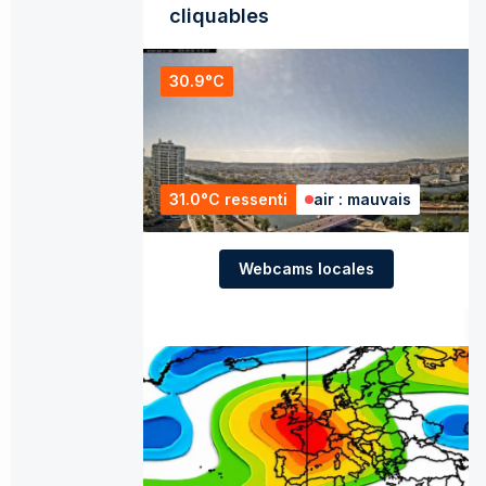
cliquables
30.9°C
31.0°C ressenti
air : mauvais
Webcams locales