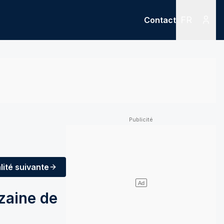
FR
Contact
Menu
Menu des
lité
suivante
zaine de