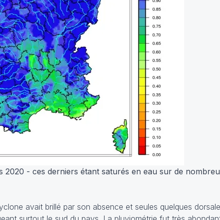
rs 2020 - ces derniers étant saturés en eau sur de nombre
icyclone avait brillé par son absence et seules quelques dorsa
eant surtout le sud du pays. La pluviométrie fut très abondant