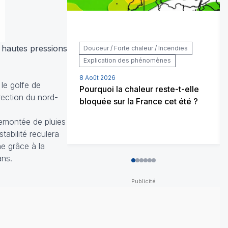
 hautes pressions
Douceur / Forte chaleur / Incendies
Explication des phénomènes
8 Août 2026
le golfe de
Pourquoi la chaleur reste-t-elle
rection du nord-
bloquée sur la France cet été ?
remontée de pluies
tabilité reculera
he grâce à la
ans.
0
1
2
3
4
5