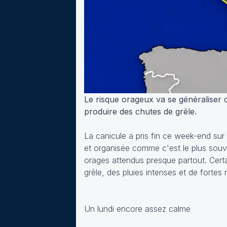
Le risque orageux va se généraliser 
produire des chutes de grêle.
La canicule a pris fin ce week-end su
et organisée comme c'est le plus souv
orages attendus presque partout. Certa
grêle, des pluies intenses et de fortes 
Un lundi encore assez calme