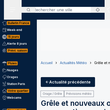
Rechercher
Menu secondaire
Bulletin France
Week-end
15 jours
Alerte 8 jours
Prévi. saison
Accueil
Actualités Météo
Grêle et 
Pluies
Nuages
Orages
Actualité
précédente
Station Paris
Votre quartier
Orage / Grêle
Prévisions météo
Webcams
Grêle et nouveaux o