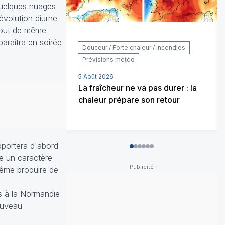
quelques nuages
évolution diurne
 tout de même
araîtra en soirée
Douceur / Forte chaleur / Incendies
Prévisions météo
5 Août 2026
La fraîcheur ne va pas durer : la
chaleur prépare son retour
pportera d'abord
0
1
2
3
4
5
re un caractère
même produire de
s à la Normandie
ouveau