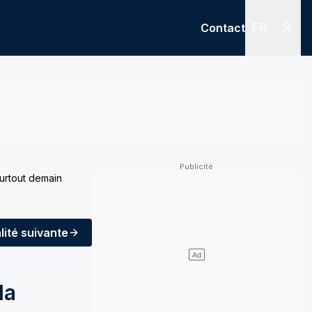
FR
Contact
Menu
Menu des
surtout demain
lité
suivante
la