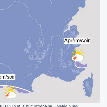
 1er juin et la nuit prochaine
– Météo-Villes