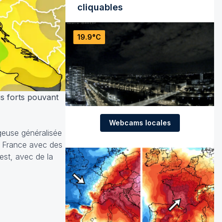
cliquables
19.9°C
is forts pouvant
Webcams locales
geuse généralisée
a France avec des
est, avec de la