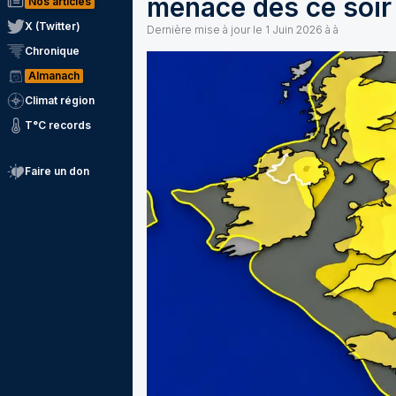
menace dès ce soir
Nos articles
X (Twitter)
Dernière mise à jour le
1 Juin 2026 à à
Chronique
Almanach
Climat région
T°C records
Faire un don