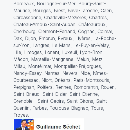
Bordeaux,
Boulogne-sur-Mer
, Bourg-Saint-
Maurice, Bourges, Brest, Brive-Laroche, Caen,
Carcassonne, Charleville-Mézières, Chartres,
Chateau-Arnoux-Saint-Auban, Châteauroux,
Cherbourg
, Clermont-Ferrand, Cognac, Colmar,
Dax, Dijon, Embrun,
Evreux
,
Hyères
, La-Roche-
sur-Yon, Langres, Le Mans, Le-Puy-en-Velay,
Lille
, Limoges, Lorient, Luxeuil, Lyon-Bron,
Mâcon, Marseille-Marignane, Melun,
Metz
,
Millau, Montélimar, Montpellier-Fréjorgues,
Nancy-Essey, Nantes, Nevers, Nice, Nîmes-
Courbessac, Niort, Orléans, Paris-Montsouris,
Perpignan, Poitiers, Rennes,
Romorantin
, Rouen,
Saint-Brieuc, Saint-Dizier, Saint-Etienne,
Grenoble - Saint-Geoirs, Saint-Girons, Saint-
Quentin, Tarbes, Toulouse-Blagnac, Tours,
Troyes.