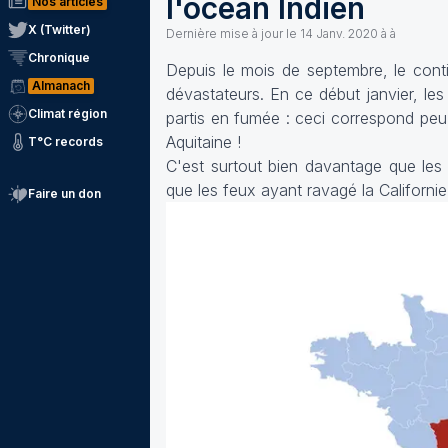
l'océan Indien
Nos articles
X (Twitter)
Dernière mise à jour le
14 Janv. 2020 à à
Chronique
Depuis le mois de septembre, le contin
Almanach
dévastateurs. En ce début janvier, les
Climat région
partis en fumée : ceci correspond peu
Aquitaine !
T°C records
C'est surtout bien davantage que les 
que les feux ayant ravagé la Californie
Faire un don