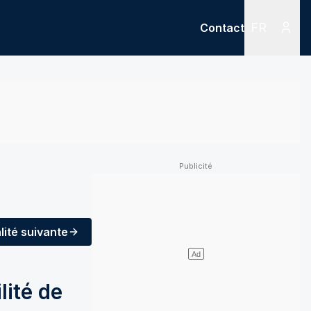
FR
Contact
Menu
Menu des
lité
suivante
lité de