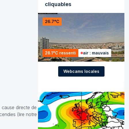
cliquables
26.7°C
28.1°C ressenti
air : mauvais
Webcams locales
e cause directe de
endies (lire notre