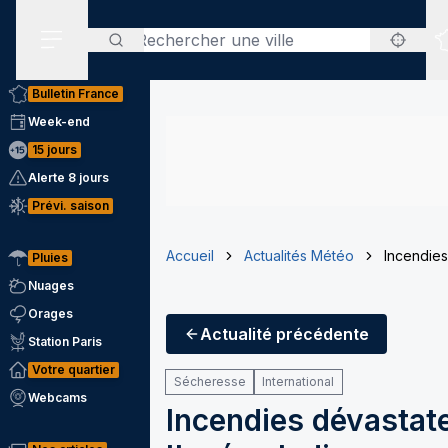
Rechercher
Menu secondaire
Bulletin France
Week-end
15 jours
Alerte 8 jours
Prévi. saison
Accueil
Actualités Météo
Incendies
Pluies
Nuages
Orages
Actualité
précédente
Station Paris
Votre quartier
Sécheresse
International
Webcams
Incendies dévastate