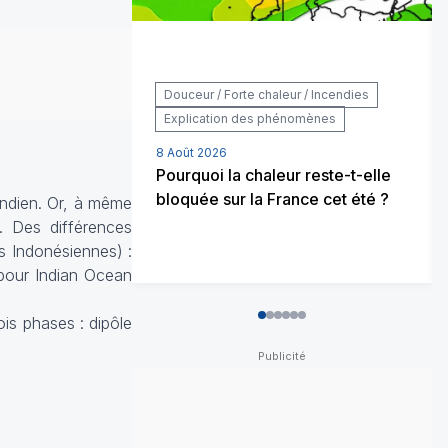
Douceur / Forte chaleur / Incendies
Explication des phénomènes
8 Août 2026
Pourquoi la chaleur reste-t-elle
bloquée sur la France cet été ?
 Indien. Or, à même
. Des différences
es Indonésiennes) :
our Indian Ocean
is phases : dipôle
0
1
2
3
4
5