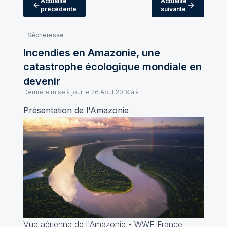
Actualité
Actualité
précédente
suivante
Sécheresse
Incendies en Amazonie, une
catastrophe écologique mondiale en
devenir
Dernière mise à jour le
26 Août 2019 à à
Présentation de l'Amazonie
Vue aérienne de l'Amazonie - WWF France