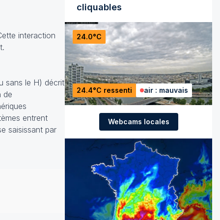
cliquables
ette interaction
24.0°C
t.
u sans le H) décrit
24.4°C ressenti
air : mauvais
n de
hériques
stèmes entrent
Webcams locales
e saisissant par