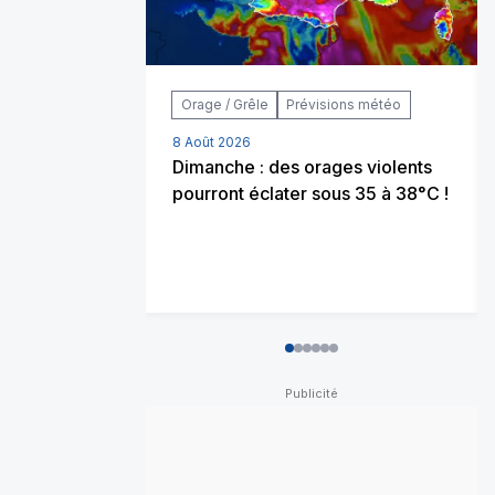
Orage / Grêle
Prévisions météo
8 Août 2026
Dimanche : des orages violents
pourront éclater sous 35 à 38°C !
0
1
2
3
4
5