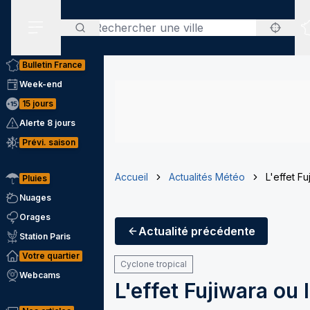
Rechercher
Menu secondaire
Bulletin France
Week-end
15 jours
Alerte 8 jours
Prévi. saison
Accueil
Actualités Météo
L'effet F
Pluies
Nuages
Orages
Actualité
précédente
Station Paris
Votre quartier
Cyclone tropical
Webcams
L'effet Fujiwara ou 