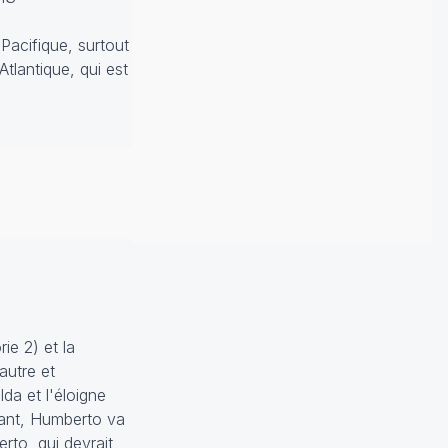
 Pacifique, surtout
tlantique, qui est
ie 2) et la
autre et
da et l'éloigne
sant, Humberto va
rto, qui devrait