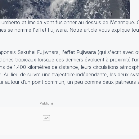
mberto et Imelda vont fusionner au dessus de l'Atlantique. C
s se nomme l'effet Fujiwara. Notre article vous explique tou
ponais Sakuhei Fujiwhara, l'
effet Fujiwara
(qui s'écrit avec o
yclones tropicaux lorsque ces derniers évoluent à proximité l’u
ins de 1.400 kilomètres de distance, leurs circulations atmosp
 Au lieu de suivre une trajectoire indépendante, les deux sy
te autour d’un point commun, un peu comme deux patineurs s