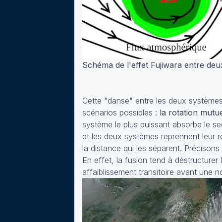
Schéma de l'effet Fujiwara entre de
Cette "danse" entre les deux systèmes s
scénarios possibles :
la rotation mutue
système le plus puissant absorbe le s
et les deux systèmes reprennent leur 
la distance qui les séparent. Précison
En effet, la fusion tend à déstructurer
affaiblissement transitoire avant une n