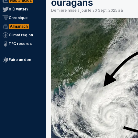
ouragans
Nos articles
X (Twitter)
Dernière mise à jour le
30 Sept. 2025 à à
Chronique
Almanach
Climat région
T°C records
Faire un don