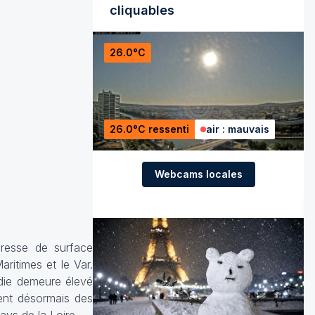
cliquables
26.0°C
26.0°C ressenti
air : mauvais
Webcams locales
eresse de surface
ritimes et le Var.
ndie demeure élevé
sent désormais des