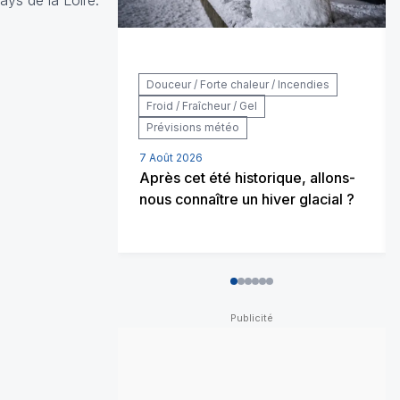
ays de la Loire.
Douceur / Forte chaleur / Incendies
Froid / Fraîcheur / Gel
Prévisions météo
7 Août 2026
Après cet été historique, allons-
nous connaître un hiver glacial ?
0
1
2
3
4
5