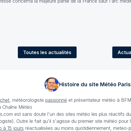
eresse concerna la majeure partie de la France sauf l'arc médi
Toutes
les actualités
Actua
Histoire du site Météo
Paris
échet
, météorologiste
passionné
et présentateur météo à BFM
La Chaîne Météo
is.com est sans doute l'un des sites météo les plus réactifs 
iste). Outre le fait qu'il s'agisse du premier site météo pour
 à 15 jours
réactualisées au moins quotidiennement, meteo-pa