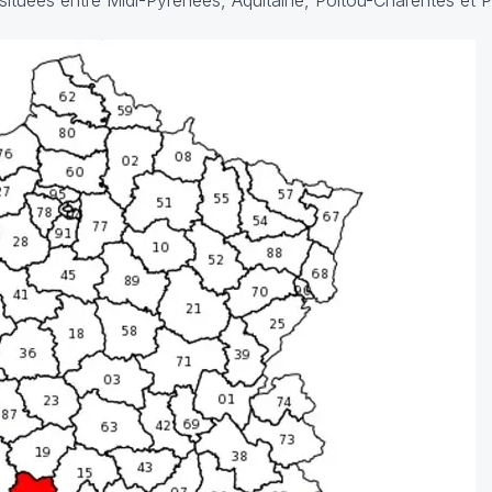
, situées entre Midi-Pyrénées, Aquitaine, Poitou-Charentes et P