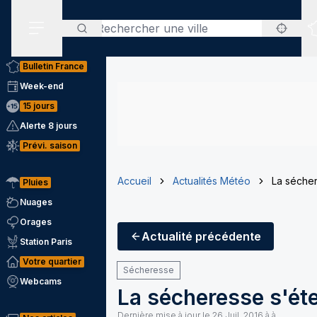
Rechercher
Menu secondaire
Bulletin France
Week-end
15 jours
Alerte 8 jours
Prévi. saison
Accueil
Actualités Météo
La sécher
Pluies
Nuages
Orages
Actualité
précédente
Station Paris
Votre quartier
Sécheresse
Webcams
La sécheresse s'éte
Dernière mise à jour le
26 Juil. 2016 à à