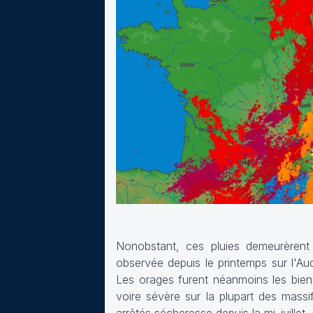
Nonobstant, ces pluies demeurèrent 
observée depuis le printemps sur l'Au
Les orages furent néanmoins les bien
voire sévère sur la plupart des massi