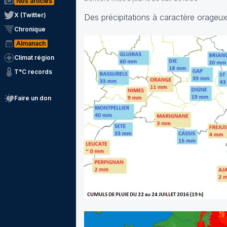
Nos articles
X (Twitter)
Des précipitations à caractère orageux 
Chronique
Almanach
Climat région
T°C records
Faire un don