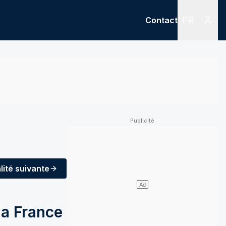
FR
Contact
Menu
Menu des
lité
suivante
la France