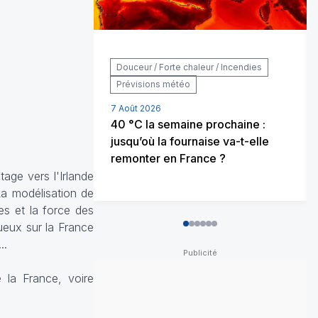
Douceur / Forte chaleur / Incendies
Prévisions météo
7 Août 2026
40 °C la semaine prochaine :
jusqu’où la fournaise va-t-elle
remonter en France ?
tage vers l'Irlande
La modélisation de
es et la force des
ueux sur la France
0
1
2
3
4
5
..
 la France, voire