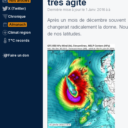
très agité
Nos articles
X (Twitter)
Dernière mise à jour le
1 Janv. 2016 à à
Chronique
Après un mois de décembre souvent c
Almanach
changerait radicalement la donne. Nou
Climat région
de nos latitudes.
T°C records
Faire un don