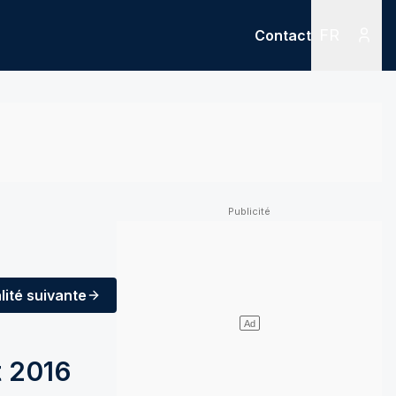
FR
Contact
Menu
Menu des
lité
suivante
t 2016