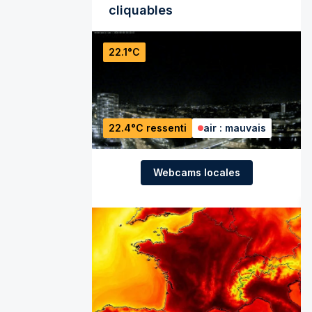
cliquables
22.1°C
22.4°C ressenti
air : mauvais
Webcams locales