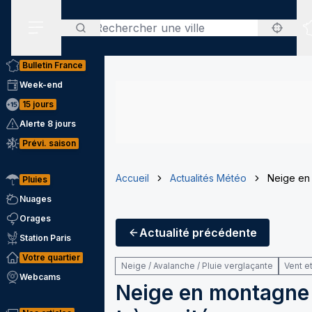
Rechercher
Menu secondaire
Bulletin France
Week-end
15 jours
Alerte 8 jours
Prévi. saison
Accueil
Actualités Météo
Neige en 
Pluies
Nuages
Orages
Actualité
précédente
Station Paris
Votre quartier
Neige / Avalanche / Pluie verglaçante
Vent e
Webcams
Neige en montagne 