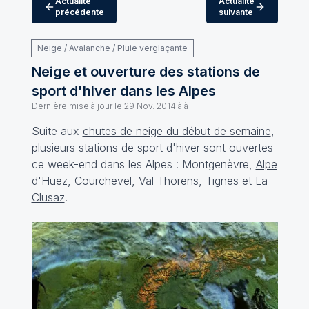
Actualité
Actualité
précédente
suivante
Neige / Avalanche / Pluie verglaçante
Neige et ouverture des stations de
sport d'hiver dans les Alpes
Dernière mise à jour le
29 Nov. 2014 à à
Suite aux
chutes de neige du début de semaine
,
plusieurs stations de sport d'hiver sont ouvertes
ce week-end dans les Alpes :
Montgenèvre
,
Alpe
d'Huez
,
Courchevel
,
Val Thorens
,
Tignes
et
La
Clusaz
.