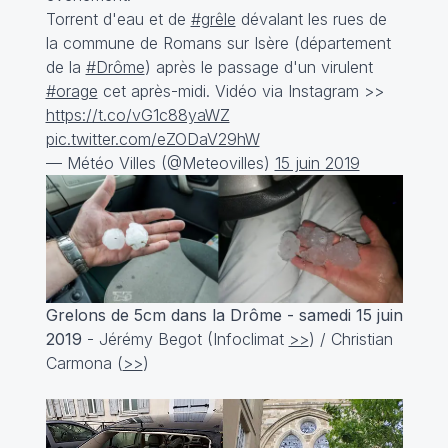
Torrent d'eau et de
#grêle
dévalant les rues de
la commune de Romans sur Isère (département
de la
#Drôme
) après le passage d'un virulent
#orage
cet après-midi. Vidéo via Instagram >>
https://t.co/vG1c88yaWZ
pic.twitter.com/eZODaV29hW
— Météo Villes (@Meteovilles)
15 juin 2019
Grelons de 5cm dans la Drôme - samedi 15 juin
2019
- Jérémy Begot (Infoclimat
>>
) / Christian
Carmona (
>>
)