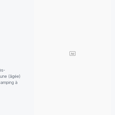
ès-
'une (âgée)
 camping à