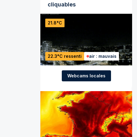
cliquables
21.8°C
22.3°C ressenti
air : mauvais
Webcams locales