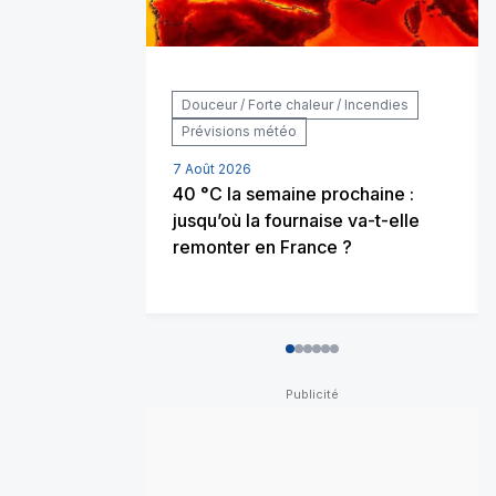
Douceur / Forte chaleur / Incendies
Prévisions météo
7 Août 2026
40 °C la semaine prochaine :
jusqu’où la fournaise va-t-elle
remonter en France ?
0
1
2
3
4
5