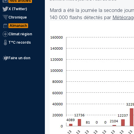
Nos articles
X (Twitter)
Mardi a été la journée la seconde jour
140 000 flashs détectés par
Météorag
Chronique
Almanach
Climat région
T°C records
Faire un don