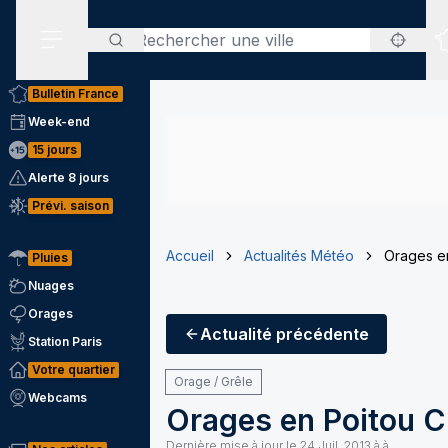
Rechercher
Menu secondaire
Bulletin France
Week-end
15 jours
Alerte 8 jours
Prévi. saison
Accueil
Actualités Météo
Orages e
Pluies
Nuages
Orages
Actualité
précédente
Station Paris
Votre quartier
Orage / Grêle
Webcams
Orages en Poitou C
Dernière mise à jour le
24 Juil. 2013 à à