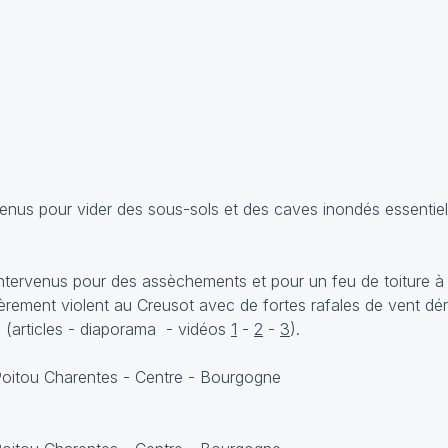
venus pour vider des sous-sols et des caves inondés essentie
intervenus pour des assèchements et pour un feu de toiture 
ièrement violent au Creusot avec de fortes rafales de vent dé
e (articles - diaporama - vidéos
1
-
2
-
3
).