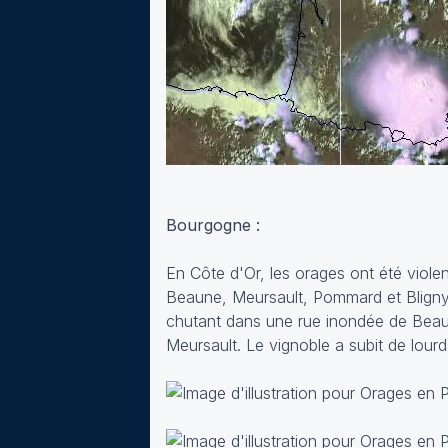
Bourgogne :
En Côte d'Or, les orages ont été viol
Beaune, Meursault, Pommard et Bligny
chutant dans une rue inondée de Beaun
Meursault. Le vignoble a subit de lourd