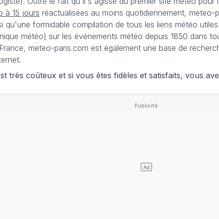
iste). Outre le fait qu'il s'agisse du premier site météo pour
 à 15 jours
réactualisées au moins quotidiennement, meteo-pa
nsi qu'une formidable compilation de tous les liens météo utiles
nique météo
)
sur les événements météo depuis 1850 dans tou
France, meteo-paris.com est également une base de recherches
ternet.
 très coûteux et si vous êtes fidèles et satisfaits, vous ave