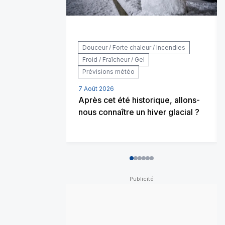
Douceur / Forte chaleur / Incendies
Froid / Fraîcheur / Gel
Prévisions météo
7 Août 2026
Après cet été historique, allons-
nous connaître un hiver glacial ?
0
1
2
3
4
5