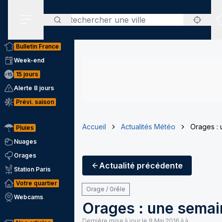
Rechercher
Menu secondaire
Bulletin France
Week-end
15 jours
Alerte 8 jours
Prévi. saison
Accueil
Actualités Météo
Orages : 
Pluies
Nuages
Orages
Actualité
précédente
Station Paris
Votre quartier
Orage / Grêle
Webcams
Orages : une semai
Dernière mise à jour le
9 Mai 2016 à à