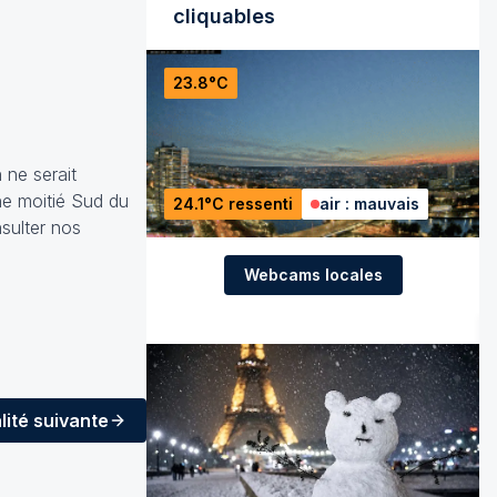
cliquables
23.8°C
 ne serait
ne moitié Sud du
24.1°C ressenti
air : mauvais
sulter nos
Webcams locales
lité
suivante