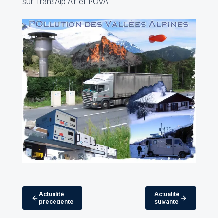
sur
TransAlp'Air
et
POVA
.
Actualité
Actualité
précédente
suivante