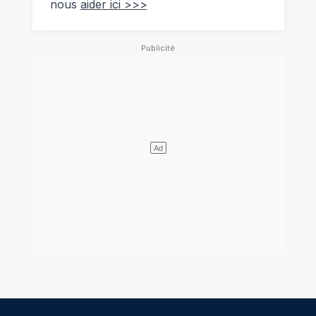
nous
aider ici >>>