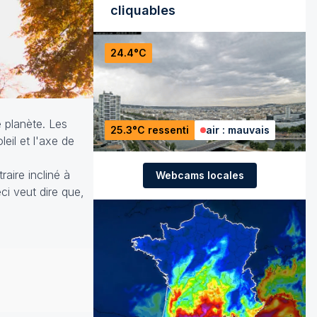
cliquables
24.4°C
e planète. Les
25.3°C ressenti
air : mauvais
il et l'axe de
raire incliné à
Webcams locales
ci veut dire que,