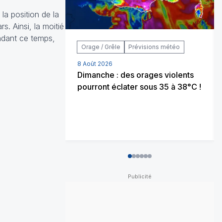
la position de la
s. Ainsi, la moitié
endant ce temps,
Orage / Grêle
Prévisions météo
8 Août 2026
Dimanche : des orages violents
pourront éclater sous 35 à 38°C !
0
1
2
3
4
5