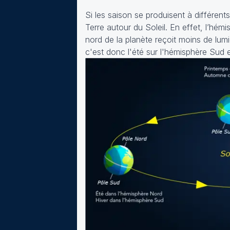
Si les saison se produisent à différent
Terre autour du Soleil. En effet, l’hémi
nord de la planète reçoit moins de lumi
c'est donc l'été sur l'hémisphère Sud et