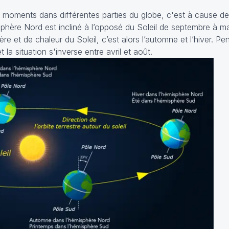
s moments dans différentes parties du globe, c'est à cause de 
sphère Nord est incliné à l’opposé du Soleil de septembre à mar
ère et de chaleur du Soleil, c’est alors l’automne et l’hiver. P
 la situation s'inverse entre avril et août.