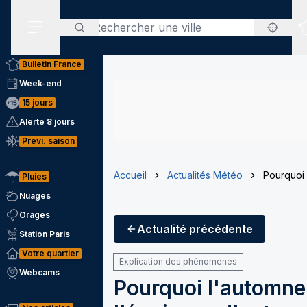
Rechercher
Menu secondaire
Bulletin France
Week-end
15 jours
Alerte 8 jours
Prévi. saison
Accueil
Actualités Météo
Pourquoi
Pluies
Nuages
Orages
Actualité
précédente
Station Paris
Votre quartier
Explication des phénomènes
Webcams
Pourquoi l'automne