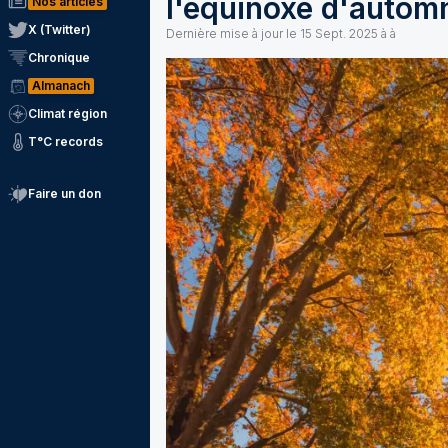
l'équinoxe d'autom
Nos articles
X (Twitter)
Dernière mise à jour le
15 Sept. 2025 à à
Chronique
Almanach
Climat région
T°C records
Faire un don