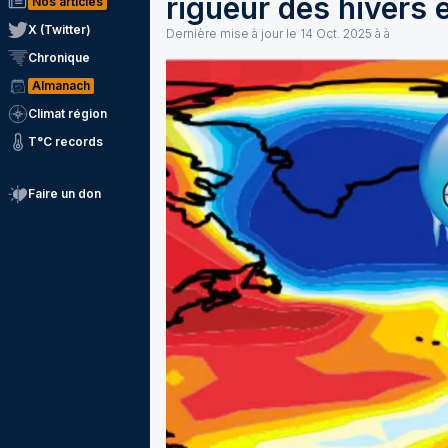
rigueur des hivers 
Nos articles
X (Twitter)
Dernière mise à jour le
14 Oct. 2025 à à
Chronique
Almanach
Climat région
T°C records
Faire un don