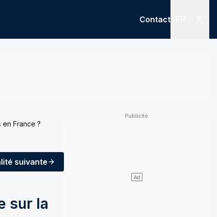
FR
Contact
Menu
Menu des
s en France ?
lité
suivante
 sur la