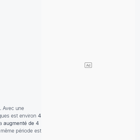
e. Avec une
iques est environ
4
 a
augmenté de 4
a même période est