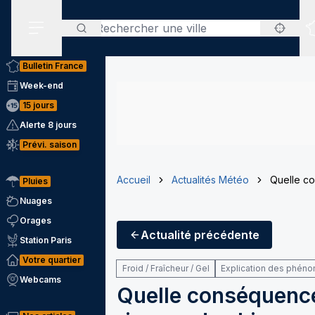
Rechercher
Menu secondaire
Bulletin France
Week-end
15 jours
Alerte 8 jours
Prévi. saison
Accueil
Actualités Météo
Quelle co
Pluies
Nuages
Orages
Actualité
précédente
Station Paris
Votre quartier
Froid / Fraîcheur / Gel
Explication des phén
Webcams
Quelle conséquence 