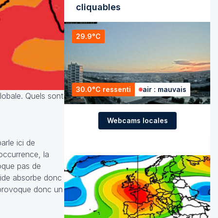
cliquables
29.9°C
30.0°C ressenti
air : mauvais
lobale. Quels sont
Webcams locales
arle ici de
'occurrence, la
voque pas de
quide absorbe donc
o provoque donc un