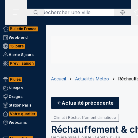
Rechercher
Menu secondaire
Bulletin France
Week-end
15 jours
Alerte 8 jours
Prévi. saison
Accueil
Actualités Météo
Réchauff
Pluies
Nuages
Orages
Actualité
précédente
Station Paris
Votre quartier
Climat / Réchauffement climatique
Webcams
Réchauffement & c
Dernière mise à jour le
31 Août 2013 à à