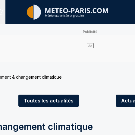
Sites expertisés
ement & changement climatique
Toutes
les actualités
Actua
hangement climatique