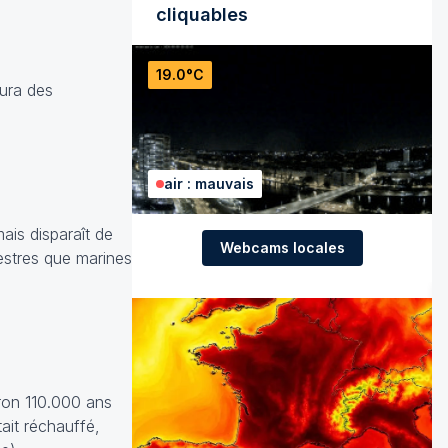
cliquables
19.0°C
aura des
air : mauvais
ais disparaît de
Webcams locales
restres que marines
ron 110.000 ans
ait réchauffé,