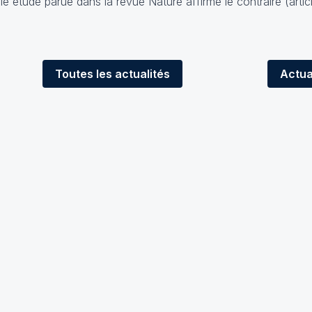
le étude parue dans la revue Nature affirme le contraire (
artic
Toutes
les actualités
Actua