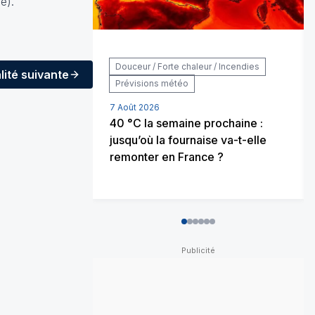
le
).
Douceur / Forte chaleur / Incendies
lité
suivante
Prévisions météo
7 Août 2026
40 °C la semaine prochaine :
jusqu’où la fournaise va-t-elle
remonter en France ?
0
1
2
3
4
5