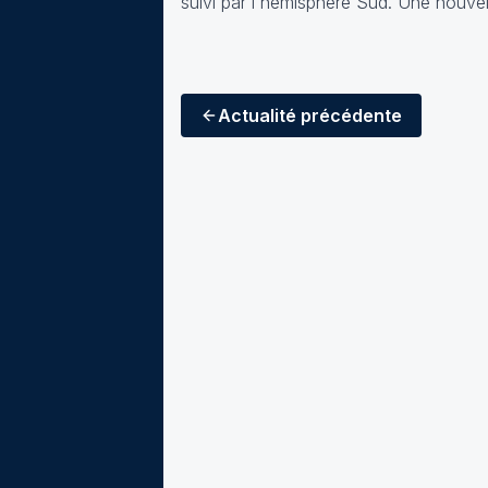
suivi par l'hémisphère Sud. Une nouvel
Actualité
précédente