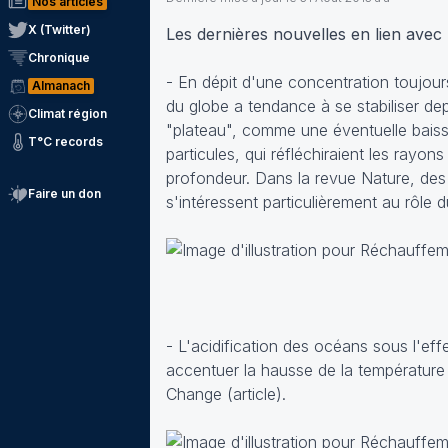
Nos articles
X (Twitter)
Les dernières nouvelles en lien avec
Chronique
- En dépit d'une concentration toujou
Almanach
du globe a tendance à se stabiliser de
Climat région
"plateau", comme une éventuelle baisse
T°C records
particules, qui réfléchiraient les rayo
profondeur. Dans la revue Nature, des 
Faire un don
s'intéressent particulièrement au rôle d
- L'acidification des océans sous l'eff
accentuer la hausse de la température
Change (
article
).