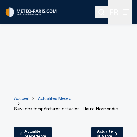
FR
Rechercher
Menu
Menu des
Accueil
Actualités Météo
Suivi des températures estivales : Haute Normandie
Actualité
Actualité
précédente
suivante