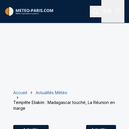
FR
Rechercher
Menu
Menu des
Accueil
Actualités Météo
Tempête Eliakim : Madagascar touché, La Réunion en
marge