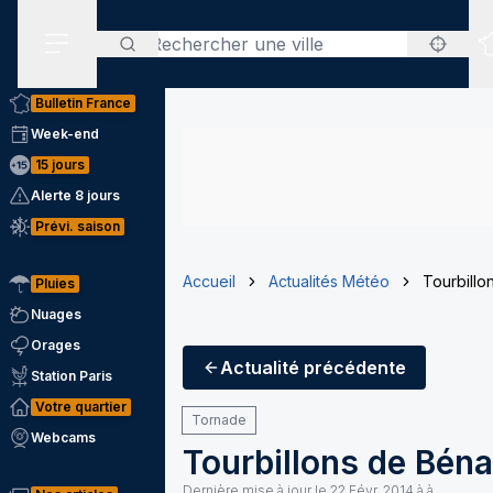
Rechercher
Menu secondaire
Bulletin France
Week-end
15 jours
Alerte 8 jours
Prévi. saison
Accueil
Actualités Météo
Tourbillo
Pluies
Nuages
Orages
Actualité
précédente
Station Paris
Votre quartier
Tornade
Webcams
Tourbillons de Bén
Dernière mise à jour le
22 Févr. 2014 à à