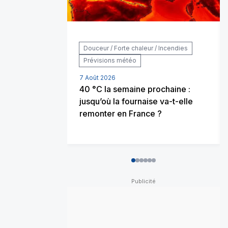
Douceur / Forte chaleur / Incendies
Prévisions météo
7 Août 2026
40 °C la semaine prochaine :
jusqu’où la fournaise va-t-elle
remonter en France ?
0
1
2
3
4
5