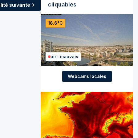
cliquables
lité
suivante
18.6°C
air : mauvais
Webcams locales