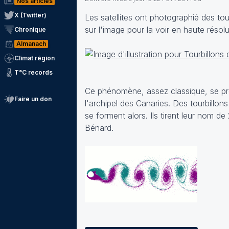
Nos articles
X (Twitter)
Les satellites ont photographié des to
sur l'image pour la voir en haute résolu
Chronique
Almanach
Climat région
T°C records
Ce phénomène, assez classique, se prod
Faire un don
l'archipel des Canaries. Des tourbillon
se forment alors. Ils tirent leur nom 
Bénard.