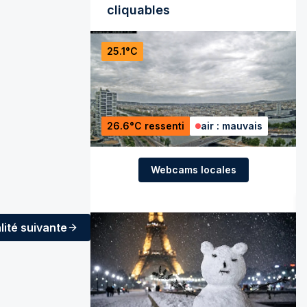
cliquables
25.1°C
26.6°C ressenti
air : mauvais
Webcams locales
lité
suivante