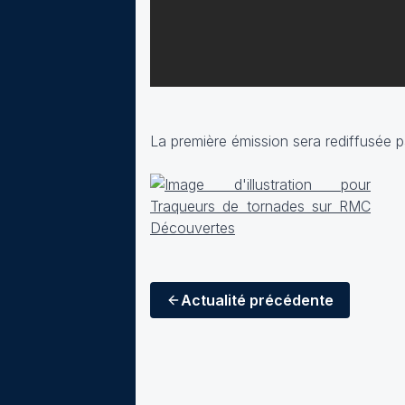
La première émission sera rediffusée p
Actualité
précédente