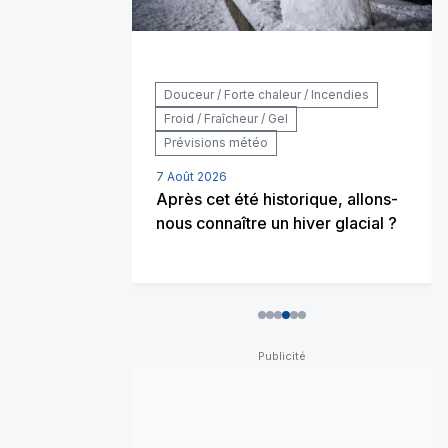
 / Incendies
Douceur / Forte chaleur / Incendies
Froid / Fraîcheur / Gel
Prévisions météo
rochaine :
7 Août 2026
e va-t-elle
Après cet été historique, allons-
e ?
nous connaître un hiver glacial ?
0
1
2
3
4
5