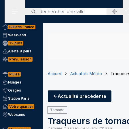
Rechercher
Menu secondaire
Bulletin France
Week-end
15 jours
Alerte 8 jours
Prévi. saison
Accueil
Actualités Météo
Traqueur
Pluies
Nuages
Orages
Actualité
précédente
Station Paris
Votre quartier
Tornade
Webcams
Traqueurs de torn
Dernière mise à jour le
8 Janv. 2016 à à