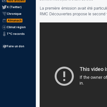
Nos articles
X (Twitter)
La première émission avait été particul
RMC Découvertes propose le second v
Chronique
Almanach
Climat région
T°C records
Faire un don