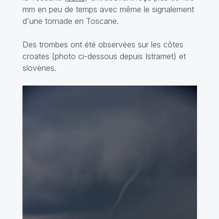
mm en peu de temps avec même le signalement
d'une tornade en Toscane.
Des trombes ont été observées sur les côtes
croates (photo ci-dessous depuis
Istramet
) et
slovènes.