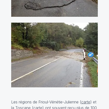
Les régions de Frioul-Vénétie-Julienne (
carte
) et
la Toscane (
carte
) ont souvent reçu plus de 100