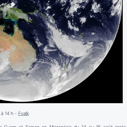
 à 14 h -
Fvalk