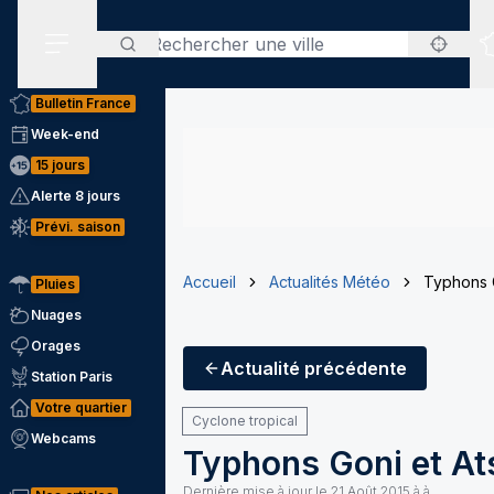
Rechercher
Menu secondaire
Bulletin France
Week-end
15 jours
Alerte 8 jours
Prévi. saison
Accueil
Actualités Météo
Typhons G
Pluies
Nuages
Orages
Actualité
précédente
Station Paris
Votre quartier
Cyclone tropical
Webcams
Typhons Goni et Ats
Dernière mise à jour le
21 Août 2015 à à