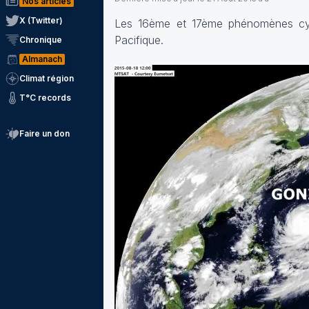
Nos articles
X (Twitter)
Les 16ème et 17ème phénomènes cycl
Pacifique.
Chronique
Almanach
Climat région
T°C records
Faire un don