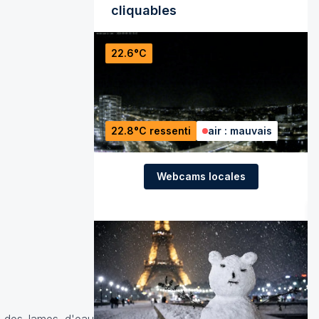
cliquables
22.6°C
22.8°C ressenti
air : mauvais
Webcams locales