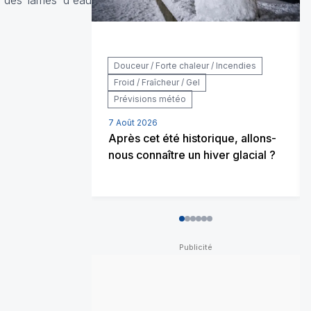
 des lames d'eau
Douceur / Forte chaleur / Incendies
Froid / Fraîcheur / Gel
Prévisions météo
7 Août 2026
Après cet été historique, allons-
nous connaître un hiver glacial ?
0
1
2
3
4
5