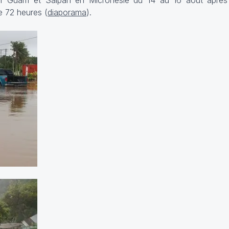
ur Guam et Saipan en Micronésie du 14 au 16 août après
 72 heures (
diaporama
).