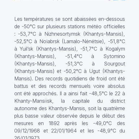
Les températures se sont abaissées en-dessous
de -50°C sur plusieurs stations météo officielles
: -53,7°C à Nizhnesortymsk (Khantys-Mansis),
-52,5°C à Noïabrsk (Lamalo-Nénétsie), -51,8°C
à Yuil’sk (Khantys-Mansis), -51,7°C à Kogalym
(Khantys-Mansis), -51,4°C à Sytomino
(Khantys-Mansis), -51,3°C à Sourgout
(Khantys-Mansis) et -50,2°C à Ugut (Khantys-
Mansis). Des records quotidiens de froid ont été
battus et des records mensuels voire absolus
ont été approchés. Il a ainsi fait -48,5°C le 22 à
Khanty-Mansiïsk, la capitale du district
autonome des Khantys-Mansis, soit la quatrième
plus basse valeur observée depuis le début des
mesures en 1892 après les -49,0°C des
09/12/1968 et 22/01/1964 et les -48,9°C du
26/01/1973.