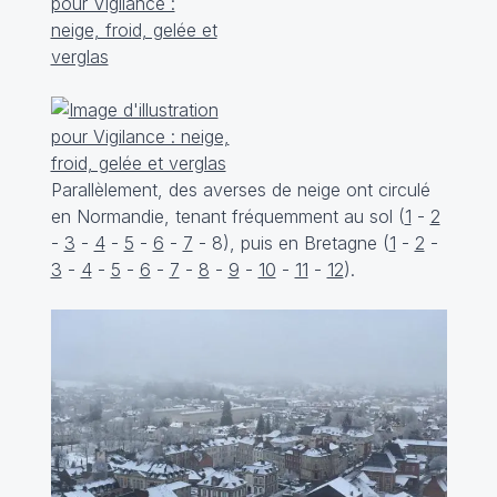
Parallèlement, des averses de neige ont circulé
en Normandie, tenant fréquemment au sol (
1
-
2
-
3
-
4
-
5
-
6
-
7
-
8
), puis en Bretagne (
1
-
2
-
3
-
4
-
5
-
6
-
7
-
8
-
9
-
10
-
11
-
12
).