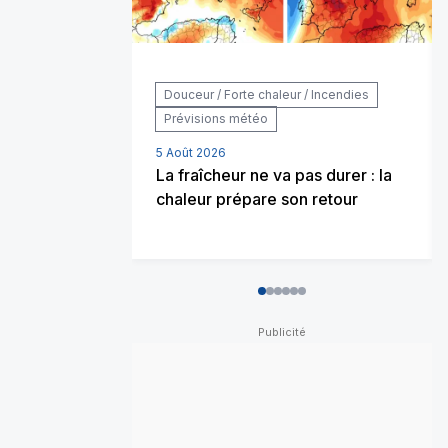
Douceur / Forte chaleur / Incendies
Prévisions météo
5 Août 2026
La fraîcheur ne va pas durer : la
chaleur prépare son retour
0
1
2
3
4
5