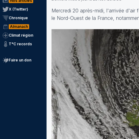
Nos articles
X (Twitter)
Mercredi 20 après-midi, l'arrivée d'air 
le Nord-Ouest de la France, notammen
Chronique
Almanach
Climat région
T°C records
Faire un don