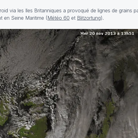
froid via les Iles Britanniques a provoqué de lignes de grains 
t en Seine Maritime (
Météo 60
et
Blitzortung
).