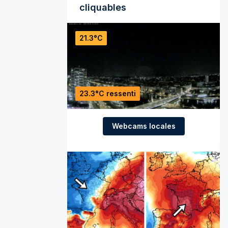
cliquables
21.3°C
23.3°C ressenti
Webcams locales