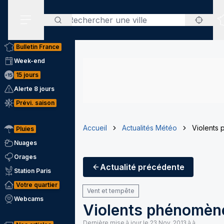
Rechercher
Menu secondaire
Bulletin France
Week-end
15 jours
Alerte 8 jours
Prévi. saison
Accueil
Actualités Météo
Violents
Pluies
Nuages
Orages
Actualité
précédente
Station Paris
Votre quartier
Vent et tempête
Webcams
Violents phénomène
Dernière mise à jour le
23 Nov. 2013 à à