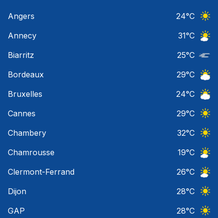
Angers
24
°C
Ciel 
Annecy
31
°C
Ciel 
Biarritz
25
°C
Nuage
Bordeaux
29
°C
Ciel 
Bruxelles
24
°C
Ciel 
Cannes
29
°C
Ciel 
Chambery
32
°C
Ciel 
Chamrousse
19
°C
Ciel 
Clermont-Ferrand
26
°C
Ciel 
Dijon
28
°C
Ciel 
GAP
28
°C