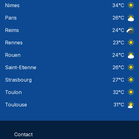
Ciel 
Nimes
34
°C
Ciel 
Paris
26
°C
Ciel 
Reims
24
°C
Ciel 
Rennes
23
°C
Ciel 
Rouen
24
°C
Ciel 
Saint-Etienne
26
°C
Ciel 
Strasbourg
27
°C
Ciel 
Toulon
32
°C
Ciel 
Toulouse
31
°C
Ciel 
Contact