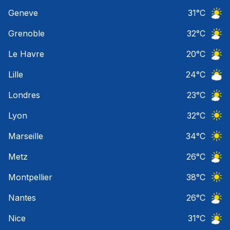
Ciel 
Geneve
31
°C
Ciel 
Grenoble
32
°C
Ciel 
Le Havre
20
°C
Ciel 
Lille
24
°C
Ciel 
Londres
23
°C
Ciel 
Lyon
32
°C
Ciel 
Marseille
34
°C
Ciel 
Metz
26
°C
Ciel 
Montpellier
38
°C
Ciel 
Nantes
26
°C
Ciel 
Nice
31
°C