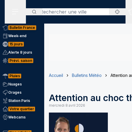
Rechercher
Menu secondaire
Bulletin France
Week-end
15 jours
Alerte 8 jours
Prévi. saison
Accueil
Bulletins Météo
Attention a
Pluies
Nuages
Orages
Attention au choc t
Station Paris
mercredi 8 avril 2026
Votre quartier
Webcams