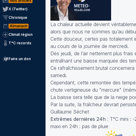
Nos articles
X (Twitter)
Chronique
La chaleur actuelle devient véritablem
Almanach
alors que nous ne sommes qu’au début 
Climat région
Cette douceur, certes pas totalement 
T°C records
au cours de la journée de mercredi.
Dès jeudi, de l’air nettement plus fr
Faire un don
entraînant une baisse marquée des tem
Ce rafraîchissement brutal concernera s
samedi.
Cependant, cette remontée des tempéra
chute vertigineuse du "mercure" (même
La baisse sera telle que de la neige p
Par la suite, la fraîcheur devrait persis
Guillaume Séchet
Extrêmes dernières 24h
: T°C mini : 
maxi en 24h : pas de pluie