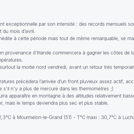
ent exceptionnelle par son intensité : des records mensuels so
du mois d’avril.
inédite à cette période mais tout de même remarquable, se ma
ais en provenance d’Irlande commencera à gagner les côtes de 
pératures.
urtout la moitié nord vendredi, avant un retour très temporair
tures précédera l’arrivée d’un front pluvieux assez actif, a
 s'il n'y a plus de mercure dans les thermomètres ;)
ourra apparaître en montagne à des altitudes relativement bas
ter, mais le temps deviendra plus sec et plus stable.
-2,3°C à Mourmelon-le-Grand (51) - T°C maxi : 30,7°C à Lucha