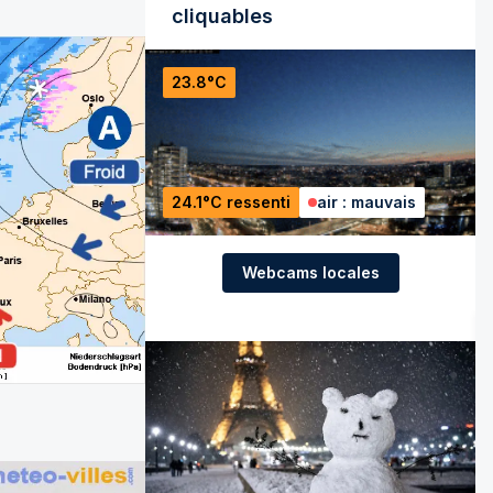
cliquables
23.8°C
24.1°C ressenti
air : mauvais
Webcams locales