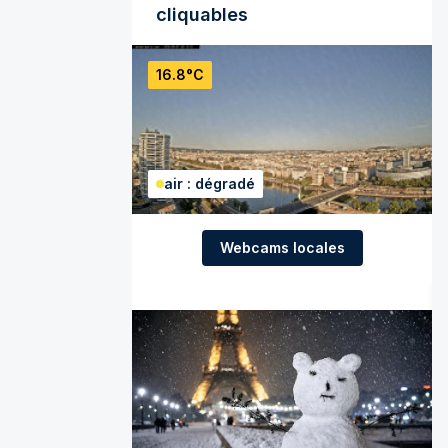
cliquables
16.8°C
air : dégradé
Webcams locales