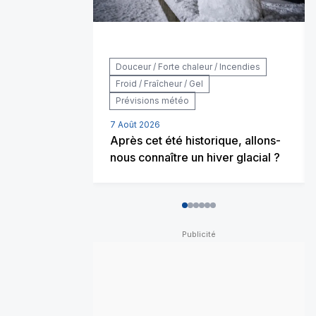
Douceur / Forte chaleur / Incendies
Froid / Fraîcheur / Gel
Prévisions météo
7 Août 2026
Après cet été historique, allons-
nous connaître un hiver glacial ?
0
1
2
3
4
5