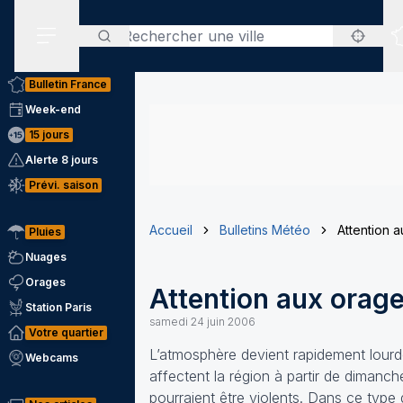
Rechercher
Menu secondaire
Bulletin France
Week-end
15 jours
Alerte 8 jours
Prévi. saison
Accueil
Bulletins Météo
Attention a
Pluies
Nuages
Orages
Attention aux orage
Station Paris
samedi 24 juin 2006
Votre quartier
L’atmosphère devient rapidement lourde
Webcams
affectent la région à partir de dimanch
pourraient être violents. Dans ce type 