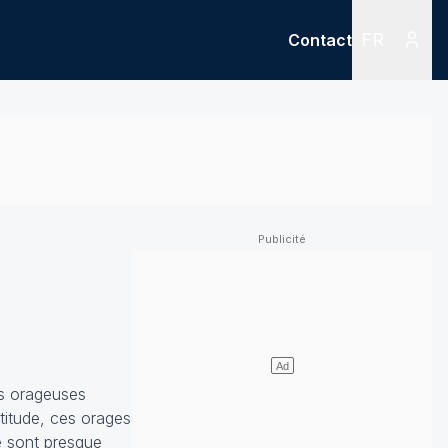
FR
Contact
Menu
Menu des
es orageuses
ltitude, ces orages
ce sont presque