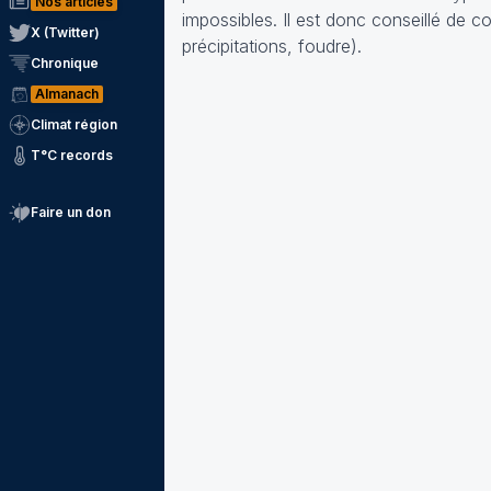
Nos articles
impossibles. Il est donc conseillé de c
X (Twitter)
précipitations, foudre).
Chronique
Almanach
Climat région
T°C records
Faire un don