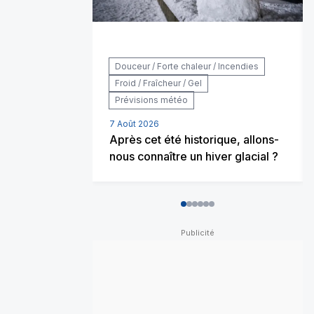
Douceur / Forte chaleur / Incendies
Froid / Fraîcheur / Gel
Prévisions météo
7 Août 2026
Après cet été historique, allons-
nous connaître un hiver glacial ?
0
1
2
3
4
5