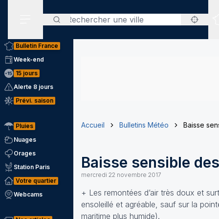
Rechercher
Menu secondaire
Bulletin France
Week-end
15 jours
Alerte 8 jours
Prévi. saison
Accueil
Bulletins Météo
Baisse sen
Pluies
Nuages
Orages
Baisse sensible de
Station Paris
mercredi 22 novembre 2017
Votre quartier
+ Les remontées d’air très doux et su
Webcams
ensoleillé et agréable, sauf sur la poi
maritime plus humide).