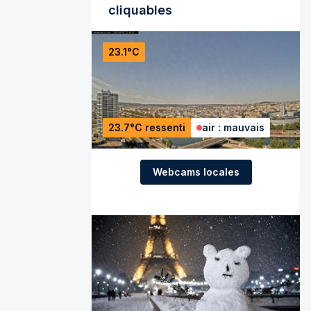
cliquables
23.1°C
23.7°C ressenti
air : mauvais
Webcams locales