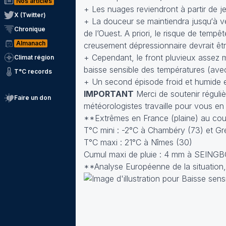
Nos articles
+ Les nuages reviendront à partir de je
X (Twitter)
+ La douceur se maintiendra jusqu‘à ven
Chronique
de l’Ouest. A priori, le risque de temp
Almanach
creusement dépressionnaire devrait êt
+ Cependant, le front pluvieux assez 
Climat région
baisse sensible des températures (av
T°C records
+ Un second épisode froid et humide es
IMPORTANT
Merci de soutenir réguliè
Faire un don
météorologistes travaille pour vous en
**Extrêmes en France (plaine) au cour
T°C mini : -2°C à Chambéry (73) et G
T°C maxi : 21°C à Nîmes (30)
Cumul maxi de pluie : 4 mm à SEING
**Analyse Européenne de la situation,