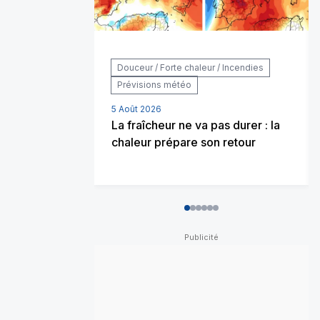
Douceur / Forte chaleur / Incendies
Prévisions météo
5 Août 2026
La fraîcheur ne va pas durer : la
chaleur prépare son retour
0
1
2
3
4
5