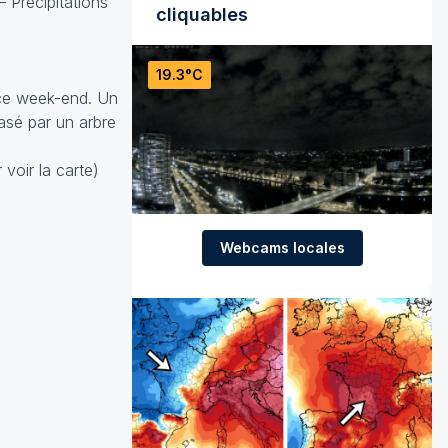
 Précipitations
cliquables
19.3°C
 ce week-end. Un
asé par un arbre
voir la carte)
Webcams locales