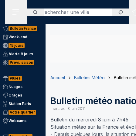
Rechercher
Menu secondaire
Bulletin France
Week-end
15 jours
Alerte 8 jours
Prévi. saison
Accueil
Bulletins Météo
Bulletin m
Pluies
Nuages
Orages
Bulletin météo nati
Station Paris
mercredi 8 juin 2011
Votre quartier
Bulletin du mercredi 8 juin à 7h45
Webcams
Situation météo sur la France et évo
- Depuis quelques jours, la situation m