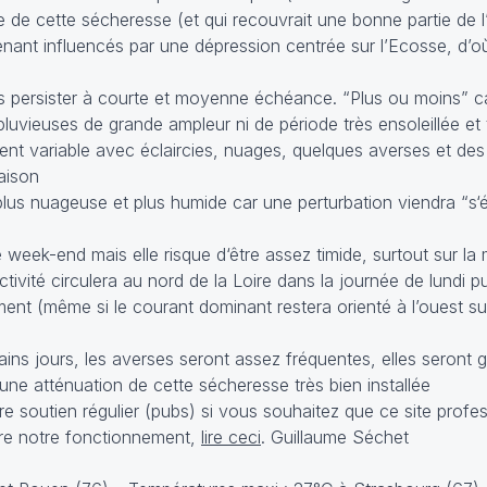
ine de cette sécheresse (et qui recouvrait une bonne partie de
enant influencés par une dépression centrée sur l’Ecosse, d’o
s persister à courte et moyenne échéance. “Plus ou moins” car
luvieuses de grande ampleur ni de période très ensoleillée et
vent variable avec éclaircies, nuages, quelques averses et de
aison
lus nuageuse et plus humide car une perturbation viendra “s‘
 week-end mais elle risque d‘être assez timide, surtout sur la
tivité circulera au nord de la Loire dans la journée de lundi pu
ment (même si le courant dominant restera orienté à l’ouest s
ins jours, les averses seront assez fréquentes, elles seront
une atténuation de cette sécheresse très bien installée
utien régulier (pubs) si vous souhaitez que ce site profes
re notre fonctionnement,
lire ceci
. Guillaume Séchet