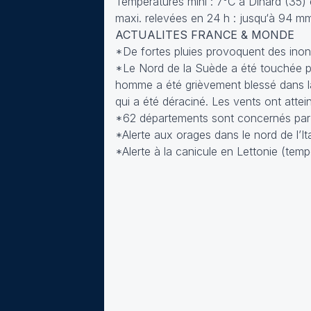
Températures mini : 7°C à Dinard (35) 
maxi. relevées en 24 h : jusqu‘à 94 m
ACTUALITES FRANCE & MONDE
*De fortes pluies provoquent des inon
*Le Nord de la Suède a été touchée 
homme a été grièvement blessé dans la
qui a été déraciné. Les vents ont atte
*62 départements sont concernés par u
*Alerte aux orages dans le nord de l’It
*Alerte à la canicule en Lettonie (tem