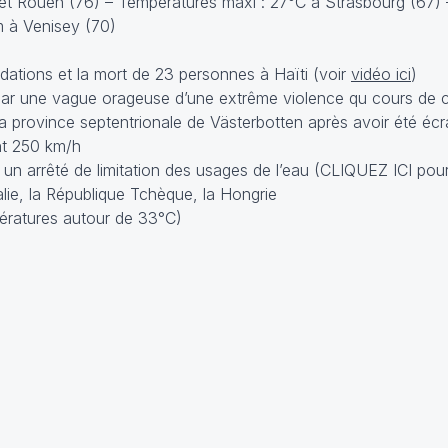
et Rouen (76) – Températures maxi : 27°C à Strasbourg (67) –
m à Venisey (70)
dations et la mort de 23 personnes à Haïti (voir
vidéo ici
)
par une vague orageuse d’une extrême violence qu cours de
 province septentrionale de Västerbotten après avoir été écr
int 250 km/h
n arrêté de limitation des usages de l’eau (
CLIQUEZ ICI
pour 
alie, la République Tchèque, la Hongrie
pératures autour de 33°C)