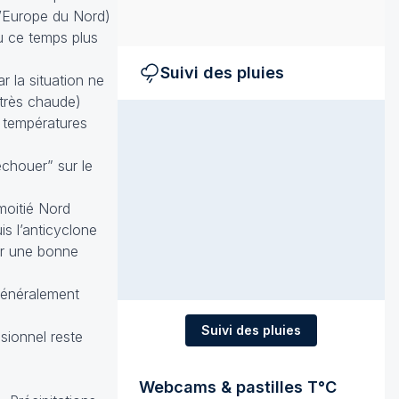
 l’Europe du Nord)
ù ce temps plus
Suivi des pluies
 la situation ne
 très chaude)
s températures
échouer” sur le
 moitié Nord
is l’anticyclone
ur une bonne
 généralement
Suivi des pluies
sionnel reste
Webcams & pastilles T°C