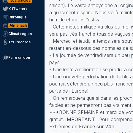
Nos articles
saison). Le vaste anticyclone a l’orig
X (Twitter)
a quasiment disparu. Nous voilà maint
Chronique
humide et moins “estival”
Almanach
- Cette météo mitigée va plus ou moin
sera pas très franche (pas de vagues p
Climat région
- Mercredi et jeudi, le temps sera sou
T°C records
restant en-dessous des normales de s
- La journée de vendredi sera un peu p
Faire un don
pays
- Une lente amélioration se produira ce
- Une nouvelle perturbation de faible ac
pourrait s‘étendre un peu plus franche
partie de l’Europe)
- On remarquera que si dans les procha
faibles et ne permettront pas vraiment 
***BONNE SEMAINE et merci de votre so
gratuit.
IMPORTANT
: Pour comprend
Extrêmes en France sur 24h