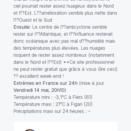
ciel pourrait rester assez nuageux dans le Nord
et l??Est. L??amélioration semble plus nette dans
l??Ouest et le Sud
Ensuite
: Le centre de l??anticyclone semble
rester sur l??Atlantique, et l??influence resterait
donc océanique avec pas mal d??humidité mais
des températures plus élevées. Les nuages
risquent de rester assez nombreux (notamment
dans le Nord et l??Est) **Ce site professionnel
ne peut rester gratuit que grâce à vous (
lire ceci
)
?? excellent week-end !
Extrêmes en France sur 24h
(mise à jour
Vendredi 14 mai, 20h10
)
Température mini : -3,1°C à Flers (61)
Température maxi : 21°C à Figari (20)
Précipitations maxi sur 24 heures : –