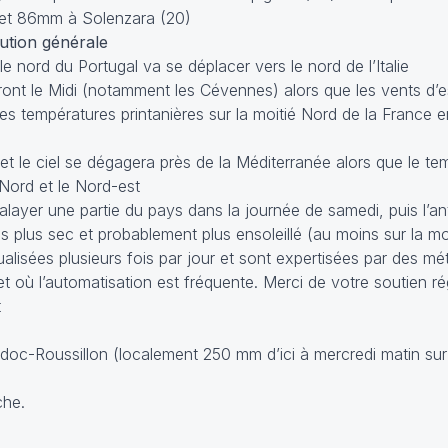
 et 86mm à Solenzara (20)
lution générale
 le nord du Portugal va se déplacer vers le nord de l’Italie
ont le Midi (notamment les Cévennes) alors que les vents d’e
es températures printanières sur la moitié Nord de la France e
 et le ciel se dégagera près de la Méditerranée alors que le t
 Nord et le Nord-est
alayer une partie du pays dans la journée de samedi, puis l’an
plus sec et probablement plus ensoleillé (au moins sur la mo
lisées plusieurs fois par jour et sont expertisées par des mé
net où l’automatisation est fréquente. Merci de votre soutien r
t
edoc-Roussillon (localement 250 mm d’ici à mercredi matin sur l
che.