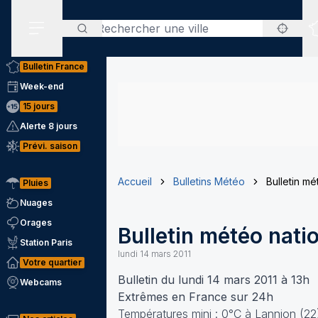
Rechercher
Menu secondaire
Bulletin France
Week-end
15 jours
Alerte 8 jours
Prévi. saison
Accueil
Bulletins Météo
Bulletin mé
Pluies
Nuages
Orages
Bulletin météo nati
Station Paris
lundi 14 mars 2011
Votre quartier
Bulletin du lundi 14 mars 2011 à 13h
Webcams
Extrêmes en France sur 24h
Températures mini : 0°C à Lannion (22)