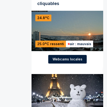
cliquables
24.8°C
25.0°C ressenti
air : mauvais
Webcams locales