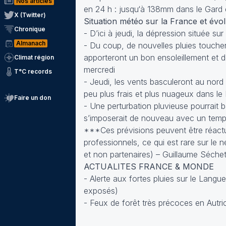
Nos articles
en 24 h : jusqu‘à 138mm dans le Gard
X (Twitter)
Situation météo sur la France et évo
Chronique
- D’ici à jeudi, la dépression située sur
Almanach
- Du coup, de nouvelles pluies toucher
apporteront un bon ensoleillement et d
Climat région
mercredi
T°C records
- Jeudi, les vents basculeront au nord
peu plus frais et plus nuageux dans le
Faire un don
- Une perturbation pluvieuse pourrait b
s’imposerait de nouveau avec un temps 
***Ces prévisions peuvent être réactua
professionnels, ce qui est rare sur le 
et non partenaires) – Guillaume Séche
ACTUALITES FRANCE & MONDE
- Alerte aux fortes pluies sur le Langu
exposés)
- Feux de forêt très précoces en Autri