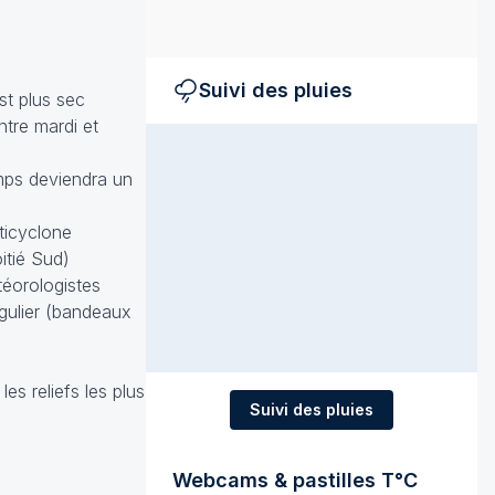
Suivi des pluies
st plus sec
ntre mardi et
emps deviendra un
ticyclone
itié Sud)
téorologistes
égulier (bandeaux
es reliefs les plus
Suivi des pluies
Webcams & pastilles T°C