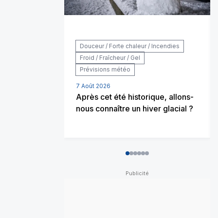
Douceur / Forte chaleur / Incendies
Froid / Fraîcheur / Gel
Prévisions météo
7 Août 2026
Après cet été historique, allons-
nous connaître un hiver glacial ?
0
1
2
3
4
5