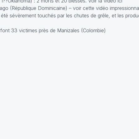
 l??Oklahoma) : 2 morts et 20 blessés.
Voir la vidéo ici
iago (République Dominicaine) –
voir cette vidéo impressionn
 été sévèrement touchés par les chutes de grêle, et les produ
n font 33 victimes près de Manizales (Colombie)