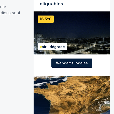
cliquables
ante
ctions sont
16.5°C
air : dégradé
Webcams locales