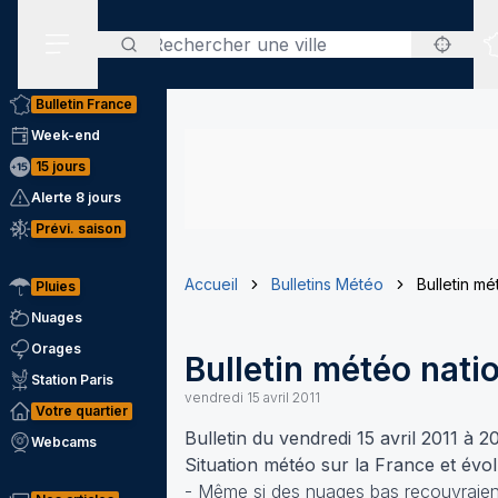
Rechercher
Menu secondaire
Bulletin France
Week-end
15 jours
Alerte 8 jours
Prévi. saison
Accueil
Bulletins Météo
Bulletin mé
Pluies
Nuages
Orages
Bulletin météo nati
Station Paris
vendredi 15 avril 2011
Votre quartier
Bulletin du vendredi 15 avril 2011 à 
Webcams
Situation météo sur la France et évo
- Même si des nuages bas recouvraient