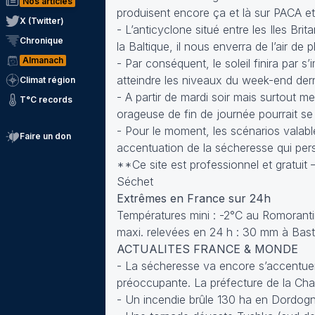
Nos articles
produisent encore ça et là sur PACA et 
X (Twitter)
- L’anticyclone situé entre les Iles Bri
Chronique
la Baltique, il nous enverra de l’air d
Almanach
- Par conséquent, le soleil finira par
atteindre les niveaux du week-end derni
Climat région
- A partir de mardi soir mais surtout m
T°C records
orageuse de fin de journée pourrait se
- Pour le moment, les scénarios valable
Faire un don
accentuation de la sécheresse qui pers
**Ce site est professionnel et gratuit
Séchet
Extrêmes en France sur 24h
Températures mini : -2°C au Romoranti
maxi. relevées en 24 h : 30 mm à Bast
ACTUALITES FRANCE & MONDE
- La sécheresse va encore s’accentuer 
préoccupante. La préfecture de la Char
- Un incendie brûle 130 ha en Dordog