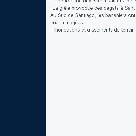
- Une tornade dévaste Tushka (sud de
-La grêle provoque des dégâts à Sant
Au Sud de Santiago, les bananiers ont
endommagées
- Inondations et glissements de terrai