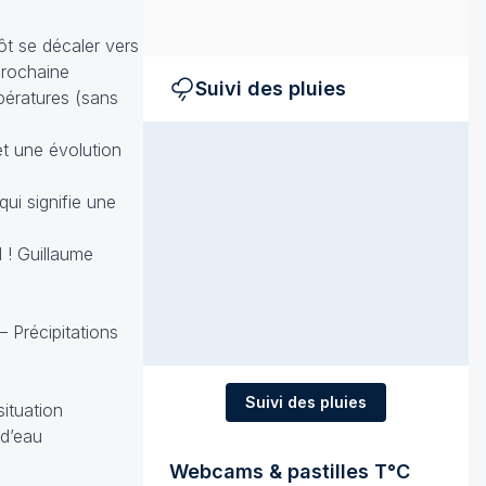
tôt se décaler vers
prochaine
Suivi des pluies
pératures (sans
et une évolution
ui signifie une
 ! Guillaume
 Précipitations
Suivi des pluies
ituation
 d’eau
Webcams & pastilles T°C