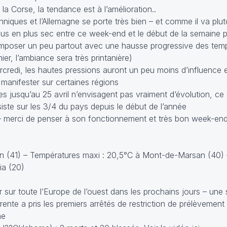
la Corse, la tendance est à l’amélioration..
tanniques et l’Allemagne se porte très bien – et comme il va plu
e plus en plus sec entre ce week-end et le début de la semaine 
 s’imposer un peu partout avec une hausse progressive des tem
er, l’ambiance sera très printanière)
ercredi, les hautes pressions auront un peu moins d’influence 
 manifester sur certaines régions
s jusqu’au 25 avril n’envisagent pas vraiment d‘évolution, ce q
iste sur les 3/4 du pays depuis le début de l’année
 – merci de penser à son fonctionnement et très bon week-end
n (41) – Températures maxi : 20,5°C à Mont-de-Marsan (40) –
ia (20)
sur toute l’Europe de l’ouest dans les prochains jours – une s
ente a pris les premiers arrêtés de restriction de prélèvement
ne