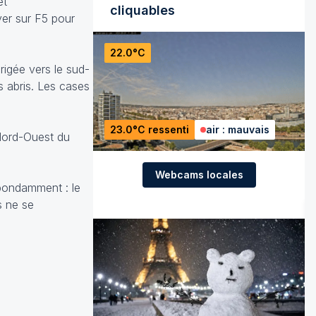
et
cliquables
yer sur F5 pour
22.0°C
rigée vers le sud-
 abris. Les cases
23.0°C ressenti
air : mauvais
 Nord-Ouest du
Webcams locales
abondamment : le
s ne se