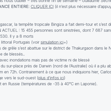
s nous oublier – très bonne fin de semaine – Guillaume Séch
ANCE ENTIERE
:
CLIQUER ICI
(il n’est plus nécessaire d’appu
ascar, la tempête tropicale Bingiza a fait demi-tour et s’est di
N ACTUEL : 15 455 personnes sont sinistrées, dont 7 687 sans
 530. Il y a 8 morts
littoral Portugais (voir
simulation ici
=)
e grêle s’est abattue sur le district de Thakurgaon dans le
 de blessés..
n avec inondations mais pas de victime ni de blessé
du sur-place près de Darwin (nord de l’Australie) où il a plu 
 en 72h. Contrairement à ce que nous indiquions hier, Carlo
ge vers le sud-ouest (
plus d’infos ici
)
e et en Russie (températures de -35 à 40°C en Laponie).