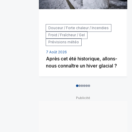
Douceur / Forte chaleur / Incendies
Froid / Fraîcheur / Gel
Prévisions météo
7 Août 2026
Après cet été historique, allons-
nous connaître un hiver glacial ?
0
1
2
3
4
5