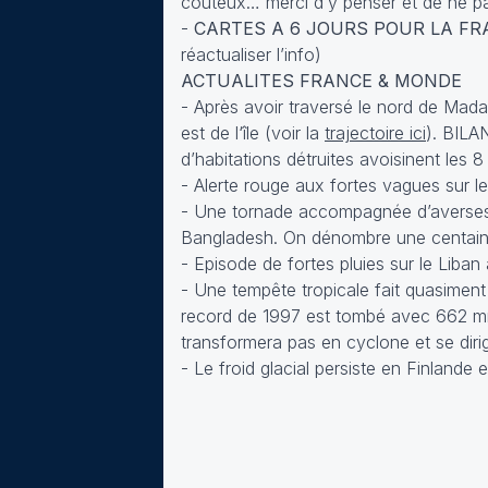
coûteux… merci d’y penser et de ne pa
-
CARTES A 6 JOURS POUR LA FR
réactualiser l’info)
ACTUALITES FRANCE & MONDE
- Après avoir traversé le nord de Madag
est de l‘île (voir la
trajectoire ici
). BILA
d’habitations détruites avoisinent les 8
- Alerte rouge aux fortes vagues sur le 
- Une tornade accompagnée d’averses d
Bangladesh. On dénombre une centaine
- Episode de fortes pluies sur le Liba
- Une tempête tropicale fait quasiment 
record de 1997 est tombé avec 662 mm
transformera pas en cyclone et se diri
- Le froid glacial persiste en Finland