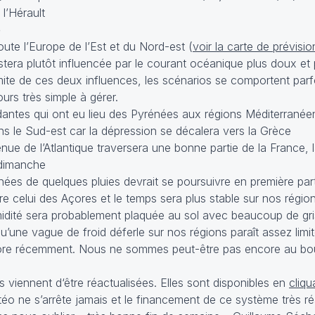
l’Hérault
e
toute l’Europe de l’Est et du Nord-est (
voir la carte de prévisi
estera plutôt influencée par le courant océanique plus doux et
te de ces deux influences, les scénarios se comportent pa
ours très simple à gérer.
ndantes qui ont eu lieu des Pyrénées aux régions Méditerranée
ans le Sud-est car la dépression se décalera vers la Grèce
nue de l’Atlantique traversera une bonne partie de la France, 
 dimanche
nées de quelques pluies devrait se poursuivre en première pa
re celui des Açores et le temps sera plus stable sur nos région
midité sera probablement plaquée au sol avec beaucoup de grisa
u’une vague de froid déferle sur nos régions paraît assez limi
ncore récemment. Nous ne sommes peut-être pas encore au bo
 viennent d‘être réactualisées. Elles sont disponibles en
cliqu
éo ne s’arrête jamais et le financement de ce système très réa