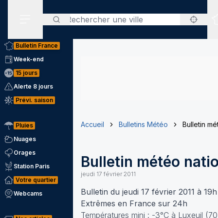
Rechercher
Menu secondaire
Bulletin France
Week-end
15 jours
Alerte 8 jours
Prévi. saison
Accueil
Bulletins Météo
Bulletin mé
Pluies
Nuages
Orages
Bulletin météo nati
Station Paris
jeudi 17 février 2011
Votre quartier
Bulletin du jeudi 17 février 2011 à 19h
Webcams
Extrêmes en France sur 24h
Températures mini : -3°C à Luxeuil (70