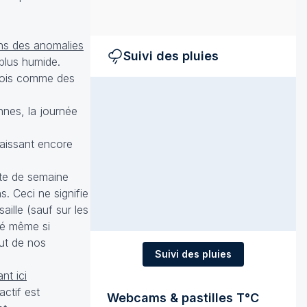
ons des anomalies
Suivi des pluies
 plus humide.
rfois comme des
nnes, la journée
laissant encore
rte de semaine
s. Ceci ne signifie
ille (sauf sur les
té même si
ut de nos
Suivi des pluies
ant ici
ctif est
Webcams & pastilles T°C