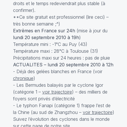
droits et le temps redeviendrait plus stable (à
confirmer).
**Ce site gratuit est professionnel (
lire ceci
) –
très bonne semaine ;^)
Extrêmes en France sur 24h
(mise à jour du
lundi 20 septembre 2010 à 19h
)
Température mini : -1°C au Puy (43)
Température maxi : 28°C à Toulouse (31)
Précipitations maxi sur 24 heures : pas de pluie
ACTUALITES – lundi 20 septembre 2010 à 12h
- Déjà des gelées blanches en France (voir
chronique
)
- Les Bermudes balayés par le cyclone Igor
(catégorie 1 –
voir trajectoire
) – des milliers de
foyers sont privés d‘électricité
- Le typhon Fanapi (catégorie 1) frappe l’est de
la Chine (au sud de Zhangzhou –
voir trajectoire
)
Suivez l‘évolution des cyclones dans le monde
sur
cette page
de notre site