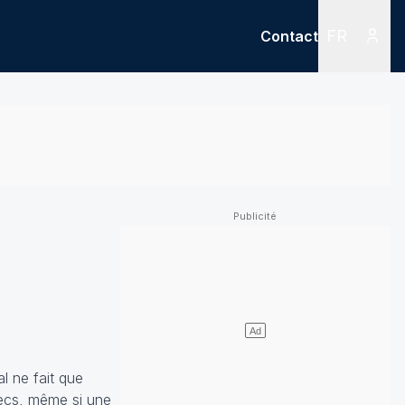
FR
Contact
Menu
Menu des
l ne fait que
secs, même si une