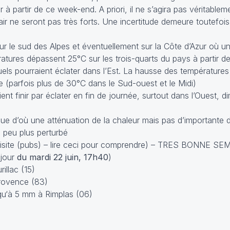
à partir de ce week-end. A priori, il ne s’agira pas véritable
air ne seront pas très forts. Une incertitude demeure toutefoi
ur le sud des Alpes et éventuellement sur la Côte d’Azur où u
atures dépassent 25°C sur les trois-quarts du pays à partir de
els pourraient éclater dans l’Est. La hausse des températures
 (parfois plus de 30°C dans le Sud-ouest et le Midi)
ent finir par éclater en fin de journée, surtout dans l’Ouest, 
que d’où une atténuation de la chaleur mais pas d’importante 
n peu plus perturbé
isite (pubs) –
lire ceci pour comprendre
) – TRES BONNE SE
 jour
du mardi 22 juin, 17h40
)
illac (15)
rovence (83)
squ‘à 5 mm à Rimplas (06)