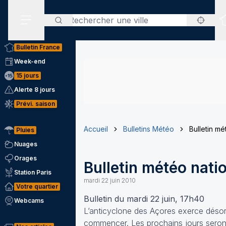
Rechercher
Menu secondaire
Bulletin France
Week-end
15 jours
Alerte 8 jours
Prévi. saison
Accueil
Bulletins Météo
Bulletin m
Pluies
Nuages
Orages
Bulletin météo nat
Station Paris
mardi 22 juin 2010
Votre quartier
Bulletin du mardi 22 juin, 17h40
Webcams
L’anticyclone des Açores exerce désorm
commencer. Les prochains jours seront