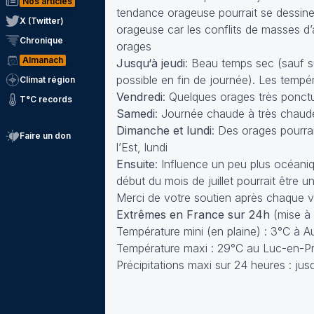
Nos articles
tendance orageuse pourrait se dessiner 
X (Twitter)
orageuse car les conflits de masses d’
Chronique
orages
Almanach
Jusqu‘à jeudi
: Beau temps sec (sauf s
possible en fin de journée). Les tempér
Climat région
Vendredi
: Quelques orages très ponctu
T°C records
Samedi
: Journée chaude à très chaude
Dimanche et lundi
: Des orages pourrai
Faire un don
l’Est, lundi
Ensuite
: Influence un peu plus océani
début du mois de juillet pourrait être u
Merci de votre soutien après chaque v
Extrêmes en France sur 24h
(mise à
Température mini (en plaine) : 3°C à Aur
Température maxi : 29°C au Luc-en-P
Précipitations maxi sur 24 heures : ju