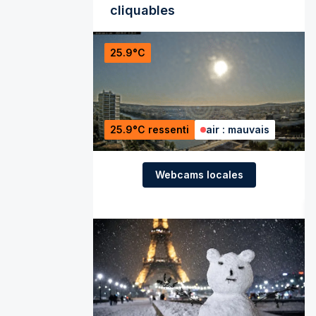
cliquables
25.9°C
25.9°C ressenti
air : mauvais
Webcams locales