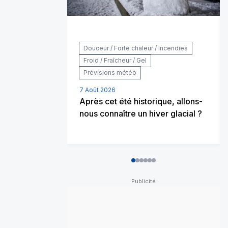
Douceur / Forte chaleur / Incendies
Froid / Fraîcheur / Gel
Prévisions météo
7 Août 2026
Après cet été historique, allons-
nous connaître un hiver glacial ?
0
1
2
3
4
5