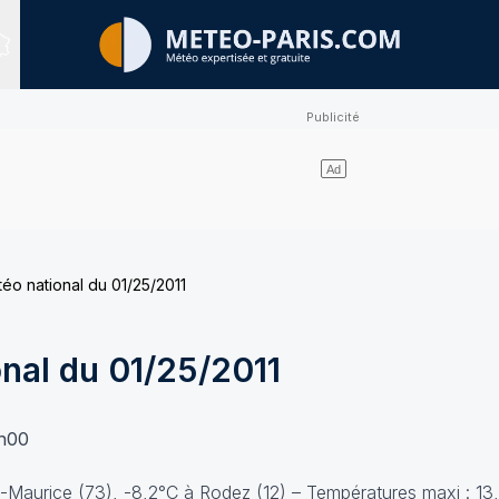
Sites expertisés
téo national du 01/25/2011
onal du 01/25/2011
2h00
-Maurice (73), -8,2°C à Rodez (12) – Températures maxi : 1