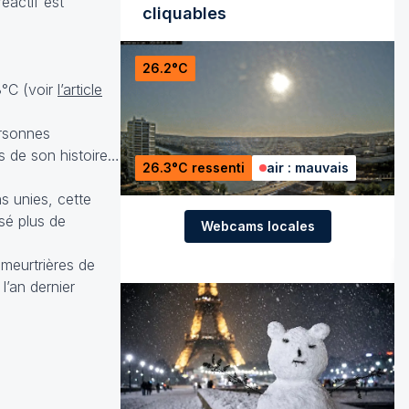
éactif est
cliquables
26.2°C
8°C (voir
l’article
ersonnes
es de son histoire…
26.3°C ressenti
air : mauvais
s unies, cette
usé plus de
Webcams locales
 meurtrières de
l’an dernier