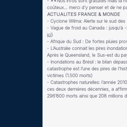
- **Nos infos sont gratuites mais la m
coûteux… merci d’y penser et de ne pa
ACTUALITES FRANCE & MONDE
- Cyclone Wilma: Alerte sur le sud des F
- Vague de froid au Canada : jusqu‘à 
ici
)
- Afrique du Sud : De fortes pluies p
- L’Australie connait les pires inondat
Après le Queensland, le Sus-est du p
- Inondations au Brésil : le bilan dépa
catastrophe est l’une des pires de l’hi
victimes (1.500 morts)
- Catastrophes naturelles: l’année 2010
ces deux dernières décennies, a affirmé
296’800 morts ainsi que 208 millions de