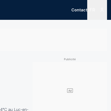
FR
Contact
Menu
Menu des
3,4°C au Luc-en-