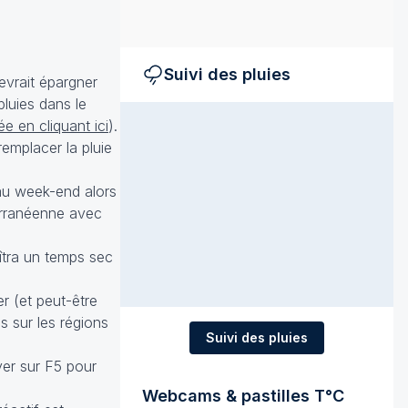
Suivi des pluies
evrait épargner
pluies dans le
lée en cliquant ici
).
remplacer la pluie
’au week-end alors
terranéenne avec
aîtra un temps sec
r (et peut-être
 sur les régions
Suivi des pluies
yer sur F5 pour
Webcams & pastilles T°C