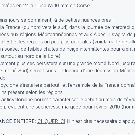
relevées en 24 h : jusqu‘à 10 mm en Corse
e
ins jours se confirment, à de petites nuances près :
 la France (du nord vers le sud) dans la journée de mercredi d
nées aux régions Méditerranéennes et aux Alpes. Il s’agira de 
d-est et les régions un peu plus centrales (voir
la carte détail
n soirée, de faibles chutes de neige intermittentes pourraient 
(surtout au nord de la Loire)
ivement plus sec persistera sur une grande moitié Nord jusqu
te moitié Sud) seront sous l’influence d’une dépression Médi
ude
icyclone s’installera partout, et l’ensemble de la France conn
oins présent selon les régions
anticyclonique pourrait caractériser le début du mois de févrie
me prévoient une sécheresse marquée pour février 2010 (hormis
ANCE ENTIERE
:
CLIQUER ICI
(il n’est plus nécessaire d’appu