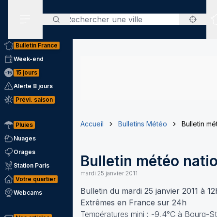
Rechercher
Menu secondaire
Bulletin France
Week-end
15 jours
Alerte 8 jours
Prévi. saison
Accueil
Bulletins Météo
Bulletin mé
Pluies
Nuages
Orages
Bulletin météo nati
Station Paris
mardi 25 janvier 2011
Votre quartier
Bulletin du mardi 25 janvier 2011 à 1
Webcams
Extrêmes en France sur 24h
Températures mini : -9,4°C à Bourg-St