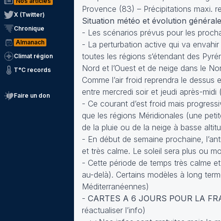
Nos articles
Provence (83) – Précipitations maxi. 
X (Twitter)
Situation météo et évolution général
Chronique
- Les scénarios prévus pour les procha
Almanach
- La perturbation active qui va envahir
toutes les régions s‘étendant des Pyré
Climat région
Nord et l’Ouest et de neige dans le Nor
T°C records
Comme l’air froid reprendra le dessus e
entre mercredi soir et jeudi après-midi 
Faire un don
- Ce courant d’est froid mais progress
que les régions Méridionales (une peti
de la pluie ou de la neige à basse altit
- En début de semaine prochaine, l’ant
et très calme. Le soleil sera plus ou m
- Cette période de temps très calme et 
au-delà). Certains modèles à long ter
Méditerranéennes)
-
CARTES A 6 JOURS POUR LA FR
réactualiser l’info)