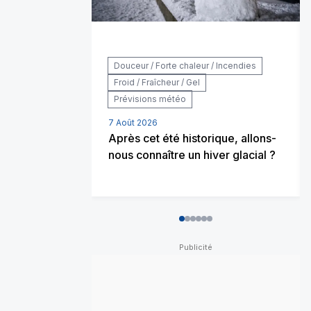
Douceur / Forte chaleur / Incendies
Froid / Fraîcheur / Gel
Prévisions météo
7 Août 2026
Après cet été historique, allons-
nous connaître un hiver glacial ?
0
1
2
3
4
5