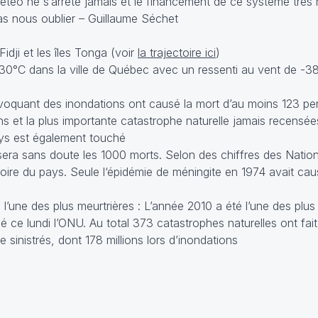
étéo ne s’arrête jamais et le financement de ce système très r
s nous oublier – Guillaume Séchet
idji et les îles Tonga (voir
la trajectoire ici
)
-30°C dans la ville de Québec avec un ressenti au vent de -3
rovoquant des inondations ont causé la mort d’au moins 123 p
ions et la plus importante catastrophe naturelle jamais recensé
ays est également touché
ssera sans doute les 1000 morts. Selon des chiffres des Nation
stoire du pays. Seule l‘épidémie de méningite en 1974 avait ca
 l’une des plus meurtrières : L’année 2010 a été l’une des plus
 ce lundi l’ONU. Au total 373 catastrophes naturelles ont fait 
 sinistrés, dont 178 millions lors d’inondations