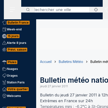
Rechercher
Menu secondaire
Bulletin France
Week-end
15 jours
Alerte 8 jours
Prévi. saison
Accueil
Bulletins Météo
Bulletin mé
Pluies
Nuages
Orages
Bulletin météo nati
Station Paris
jeudi 27 janvier 2011
Votre quartier
Bulletin du jeudi 27 janvier 2011 à 12
Webcams
Extrêmes en France sur 24h
Températures mini : -6,2°C à St-Girons