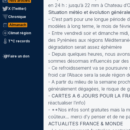
Nos articles
en 24 h : jusqu‘à 22 mm à Chateau d’
X (Twitter)
Situation météo et évolution général
Chronique
- C’est parti pour une longue période 
Almanach
modèles à long terme, le mois de févr
- Entre vendredi soir et dimanche midi
Climat région
des Pyrénées aux régions Méditerranéen
T°C records
dégradation serait assez éphémère
- Depuis quelques heures, nous avons 
Faire un don
sommes désormais influencés par des ve
- Ce refroidissement va se poursuivre
froid car l’Alsace sera la seule région
- A partir du milieu de la semaine pro
généralement dégagées, le risque de g
-
CARTES A 6 JOURS POUR LA FR
réactualiser l’info)
- **Nos infos sont gratuites mais la m
coûteux… merci d’y penser et de ne pa
ACTUALITES FRANCE & MONDE