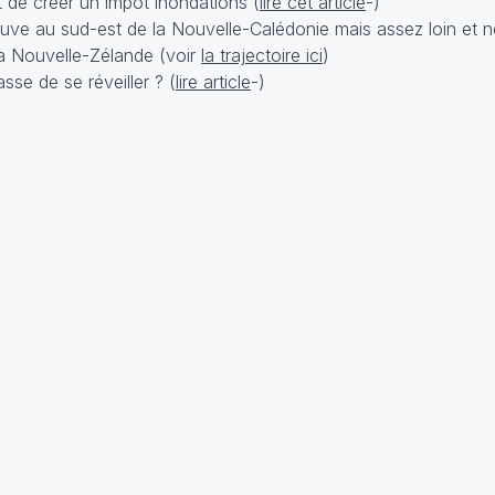
 de créer un impôt inondations (
lire cet article
-)
uve au sud-est de la Nouvelle-Calédonie mais assez loin et n
 la Nouvelle-Zélande (voir
la trajectoire ici
)
se de se réveiller ? (
lire article
-)