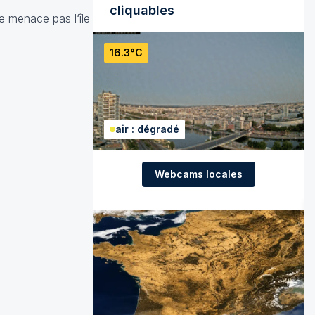
cliquables
e menace pas l‘île
16.3°C
air : dégradé
Webcams locales