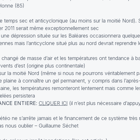
Olonne (85)
e
de temps sec et anticyclonique (au moins sur la moitié Nord). 
ier 2011 serait même exceptionnellement sec
, une dépression située sur les Baléares occasionnera quelques
nes mais l’anticyclone situé plus au nord devrait reprendre l
changé de masse d’air et les températures ont tendance à ba
nts d’est (origine plus continentale)
 sur la moitié Nord (même si nous ne pourrons véritablement p
 de plaine à connaître un gel permanent, y compris dans l’après-
chaine, les températures remonteront lentement mais comme les
elées persistera
ANCE ENTIERE
:
CLIQUER ICI
(il n’est plus nécessaire d’appu
étéo ne s’arrête jamais et le financement de ce système très r
s nous oublier – Guillaume Séchet