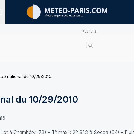
Sites expertisés
téo national du 10/29/2010
onal du 10/29/2010
h15
) et à Chambéry (73) – T° maxi : 22,9°C à Socoa (64) – Plui