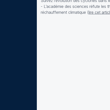
Suivez l‘évolution des cyclones dans 
- L’académie des sciences réfute les t
réchauffement climatique (
lire cet artic