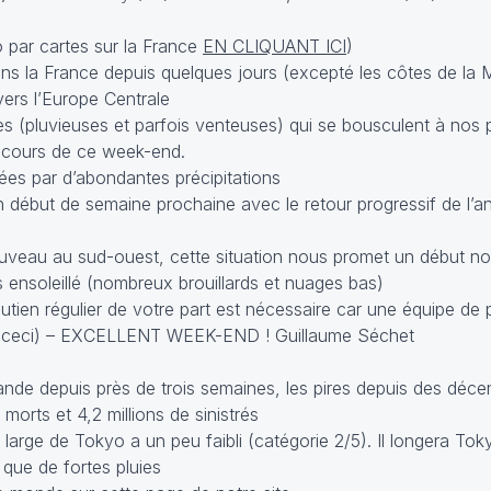
 par cartes sur la France
EN CLIQUANT ICI
)
ins la France depuis quelques jours (excepté les côtes de la
ers l’Europe Centrale
es (pluvieuses et parfois venteuses) qui se bousculent à nos 
u cours de ce week-end.
ées par d’abondantes précipitations
en début de semaine prochaine avec le retour progressif de l’a
uveau au sud-ouest, cette situation nous promet un début n
 ensoleillé (nombreux brouillards et nuages bas)
utien régulier de votre part est nécessaire car une équipe de 
e ceci
) – EXCELLENT WEEK-END ! Guillaume Séchet
lande depuis près de trois semaines, les pires depuis des déc
morts et 4,2 millions de sinistrés
 large de Tokyo a un peu faibli (catégorie 2/5). Il longera To
 que de fortes pluies