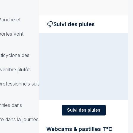
 Manche et
Suivi des pluies
portes vont
nticyclone des
ovembre plutôt
professionnels suit
ennies dans
Suivi des pluies
kyo dans la journée
Webcams & pastilles T°C