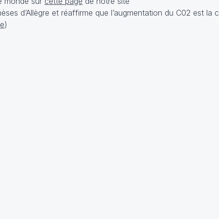
le monde sur
cette page
de notre site
hèses d’Allègre et réaffirme que l’augmentation du C02 est la 
le
)