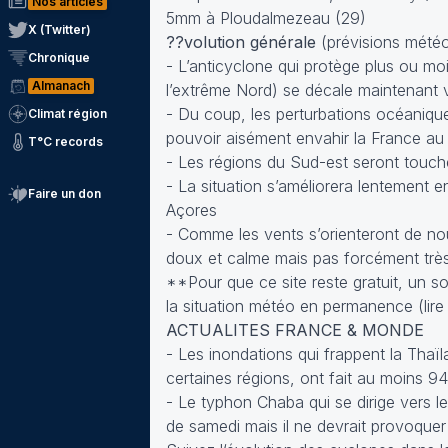
Nos articles
5mm à Ploudalmezeau (29)
X (Twitter)
??volution générale
(prévisions météo
Chronique
- L’anticyclone qui protège plus ou mo
Almanach
l’extrême Nord) se décale maintenant v
- Du coup, les perturbations océaniqu
Climat région
pouvoir aisément envahir la France a
T°C records
- Les régions du Sud-est seront touch
- La situation s’améliorera lentement 
Faire un don
Açores
- Comme les vents s’orienteront de no
doux et calme mais pas forcément très
**Pour que ce site reste gratuit, un so
la situation météo en permanence (
lir
ACTUALITES FRANCE & MONDE
- Les inondations qui frappent la Thaï
certaines régions, ont fait au moins 94 
- Le typhon Chaba qui se dirige vers le
de samedi mais il ne devrait provoquer