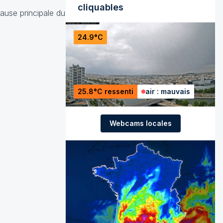
cliquables
cause principale du
24.9°C
25.8°C ressenti
air : mauvais
Webcams locales