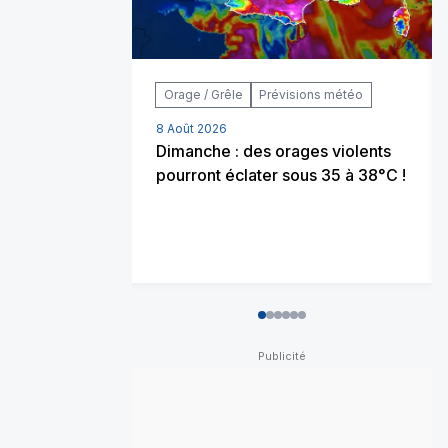
Orage / Grêle
Prévisions météo
8 Août 2026
Dimanche : des orages violents
pourront éclater sous 35 à 38°C !
0
1
2
3
4
5