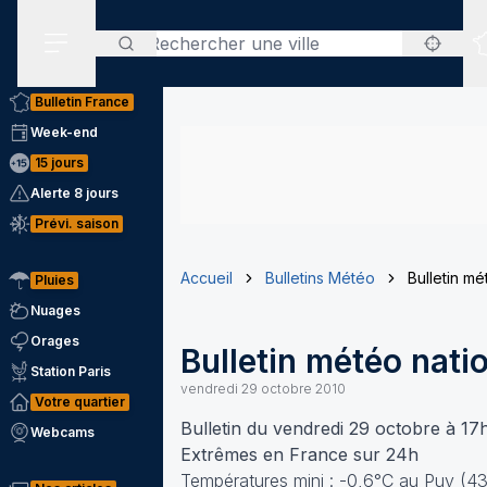
Rechercher
Menu secondaire
Bulletin France
Week-end
15 jours
Alerte 8 jours
Prévi. saison
Accueil
Bulletins Météo
Bulletin mé
Pluies
Nuages
Orages
Bulletin météo nati
Station Paris
vendredi 29 octobre 2010
Votre quartier
Bulletin du vendredi 29 octobre à 17
Webcams
Extrêmes en France sur 24h
Températures mini : -0,6°C au Puy (43