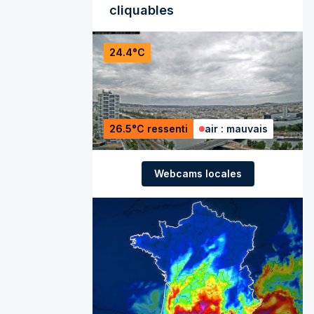
cliquables
24.4°C
26.5°C ressenti
air : mauvais
Webcams locales