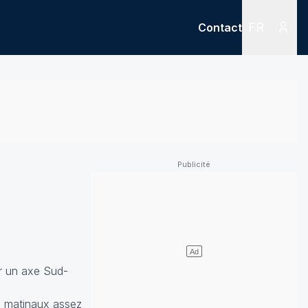
FR
Contact
Menu
Menu des
ur un axe Sud-
ds matinaux assez