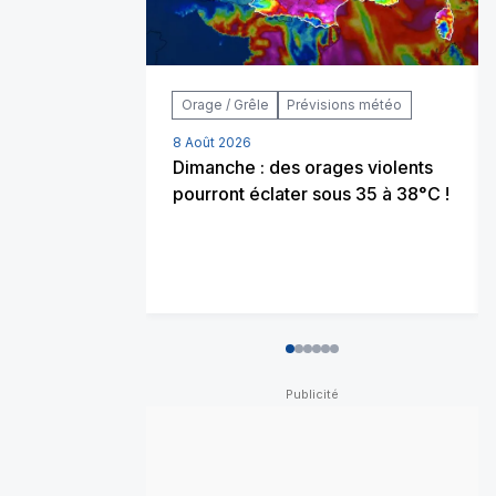
Orage / Grêle
Prévisions météo
8 Août 2026
Dimanche : des orages violents
pourront éclater sous 35 à 38°C !
0
1
2
3
4
5