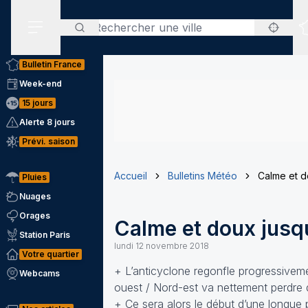
Rechercher
Menu secondaire
Bulletin France
Week-end
15 jours
Alerte 8 jours
Prévi. saison
Accueil
Bulletins Météo
Calme et d
Pluies
Nuages
Orages
Calme et doux jusqu
Station Paris
lundi 12 novembre 2018
Votre quartier
+ L’anticyclone regonfle progressiveme
Webcams
ouest / Nord-est va nettement perdre d
+ Ce sera alors le début d’une longue 