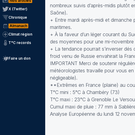
Nos articles
nombreux suivis d’après-midis plutôt en
X (Twitter)
Saône).
Chronique
+ Entre mardi après-midi et dimanche pr
Almanach
maritimes.
+ À la faveur d’un léger courant du Su
Climat région
des moyennes pour une mi-novembre – 
T°C records
+ La tendance pourrait s’inverser dés d
froid venu de Russie envahirait la Fra
Faire un don
IMPORTANT Merci de soutenir régulièrem
météorologistes travaille pour vous en
négligeable).
**Extrêmes en France (plaine) au cour
T°C mini : 5°C à Chambéry (73)
T°C maxi : 23°C à Grenoble Le Versou
Cumul maxi de pluie : 77 mm à Sablièr
Analyse Européenne du lundi 12 novem