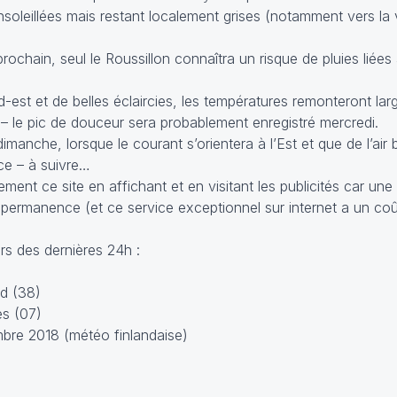
soleillées mais restant localement grises (notamment vers la v
ochain, seul le Roussillon connaîtra un risque de pluies liées
d-est et de belles éclaircies, les températures remonteront l
le pic de douceur sera probablement enregistré mercredi.
imanche, lorsque le courant s’orientera à l’Est et que de l’ai
nce – à suivre…
ent ce site en affichant et en visitant les publicités car une
 permanence (et ce service exceptionnel sur internet a un co
s des dernières 24h :
d (38)
es (07)
bre 2018 (météo finlandaise)