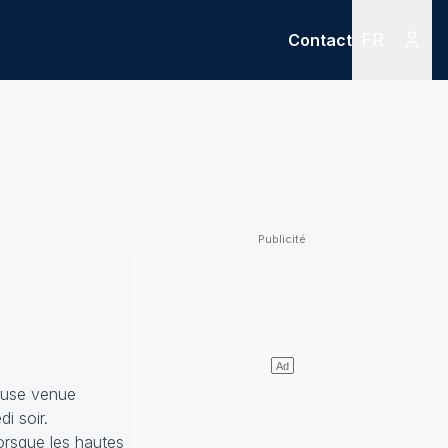
FR
Contact
Menu
Menu des
ieuse venue
di soir.
orsque les hautes