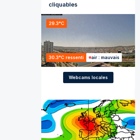
cliquables
29.3°C
30.3°C ressenti
air : mauvais
Webcams locales