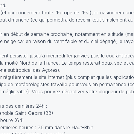
nd.
(et qui concernera toute l’Europe de l’Est), occasionnera une
tout dimanche (ce qui permettra de revenir tout simplement a
ir en début de semaine prochaine, notamment en altitude (mai
 neige car en raison du vent faible et du ciel dégagé, le ra
ent persister jusqu’à mercredi 1er janvier, puis le courant océ
la moitié Nord de la France. Le temps resterait doux sec et ca
one subtropical des Açores).
 régulièrement le site internet (plus complet que les applicati
équipe de météorologistes travaille pour vous en permanence (c
n négligeable). Vous pouvez désactiver votre bloqueur de pub
s des dernières 24h :
enoble Saint-Geoirs (38)
iboure (64)
ernières heures : 36 mm dans le Haut-Rhin