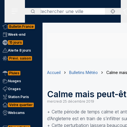
Rechercher
Menu secondaire
Bulletin France
Week-end
15 jours
Alerte 8 jours
Prévi. saison
Accueil
Bulletins Météo
Calme mais
Pluies
Nuages
Orages
Calme mais peut-êt
Station Paris
mercredi 25 décembre 2019
Votre quartier
+ Cette période de temps calme et ant
Webcams
d’Angleterre est en train de s’infiltrer 
+ Cette perturbation laissera beaucoup