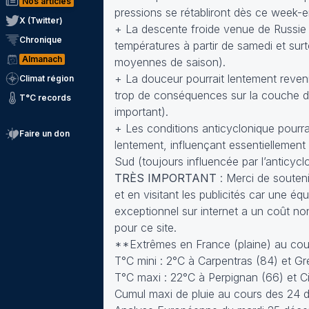
Nos articles
pressions se rétabliront dès ce week-e
X (Twitter)
+ La descente froide venue de Russie 
Chronique
températures à partir de samedi et sur
Almanach
moyennes de saison).
+ La douceur pourrait lentement reven
Climat région
trop de conséquences sur la couche de
T°C records
important).
+ Les conditions anticyclonique pourrai
Faire un don
lentement, influençant essentiellement 
Sud (toujours influencée par l’anticycl
TRÈS IMPORTANT
: Merci de soutenir
et en visitant les publicités car une 
exceptionnel sur internet a un coût no
pour ce site.
**Extrêmes en France (plaine) au cour
T°C mini : 2°C à Carpentras (84) et Gr
T°C maxi : 22°C à Perpignan (66) et C
Cumul maxi de pluie au cours des 24 d