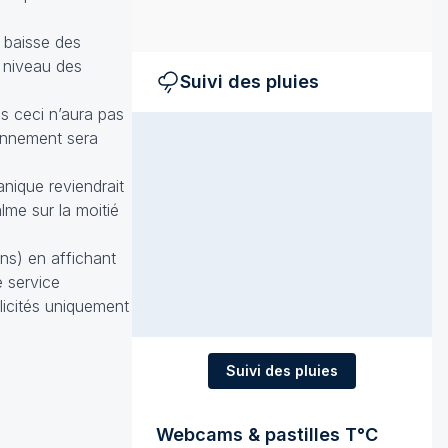
 baisse des
u niveau des
Suivi des pluies
s ceci n’aura pas
yonnement sera
anique reviendrait
lme sur la moitié
ons) en affichant
e service
licités uniquement
Suivi des pluies
Webcams & pastilles T°C