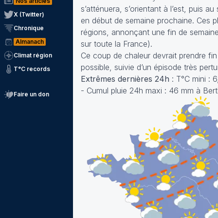
Nos articles
s’atténuera, s’orientant à l’est, puis a
X (Twitter)
en début de semaine prochaine. Ces p
Chronique
régions, annonçant une fin de semaine
Almanach
sur toute la France).
Ce coup de chaleur devrait prendre fin
Climat région
possible, suivie d’un épisode très pert
T°C records
Extrêmes dernières 24h
: T°C mini : 
- Cumul pluie 24h maxi : 46 mm à Ber
Faire un don