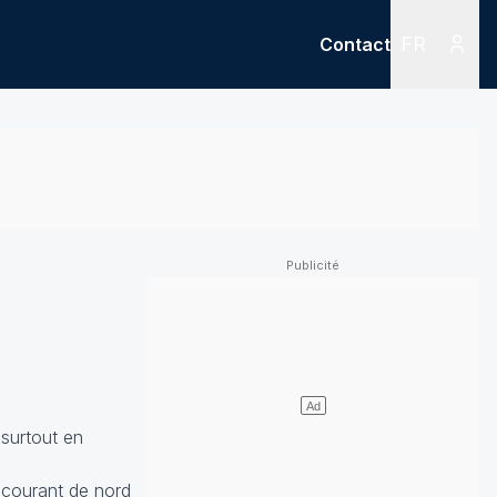
FR
Contact
Menu
Menu des
 surtout en
e courant de nord