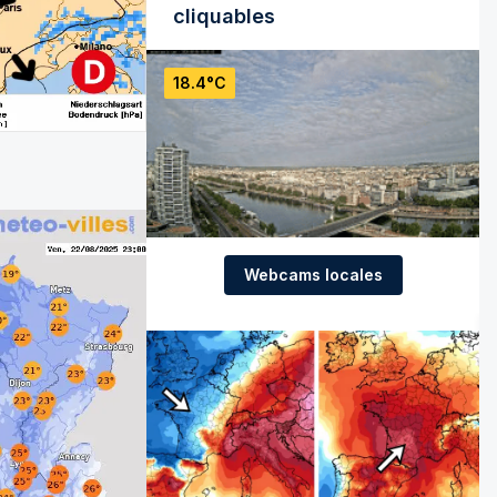
cliquables
18.4°C
Webcams locales