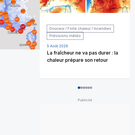
Douceur / Forte chaleur / Incendies
Prévisions météo
5 Août 2026
La fraîcheur ne va pas durer : la
chaleur prépare son retour
0
1
2
3
4
5