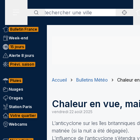
Rechercher
Menu secondaire
Bulletin France
Week-end
15 jours
Alerte 8 jours
Prévi. saison
Accueil
Bulletins Météo
Chaleur en
Pluies
Nuages
Orages
Chaleur en vue, ma
Station Paris
vendredi 22 août 2025
Votre quartier
L’anticyclone sur les îles britanniques 
Webcams
matinée (si la nuit a été dégagée).
L’influence de l’anticyclone s’étendra