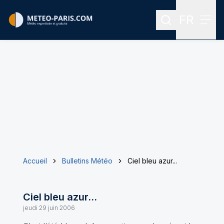
FR
Rechercher
Menu
Menu des
Accueil
Bulletins Météo
Ciel bleu azur...
Ciel bleu azur...
jeudi 29 juin 2006